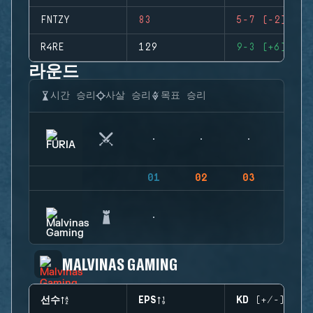
FNTZY
83
5-7 (-2)
R4RE
129
9-3 (+6)
라운드
시간 승리
사살 승리
목표 승리
01
02
03
04
MALVINAS GAMING
선수
EPS
KD (+/-)