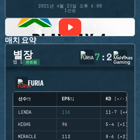
2021년 4월 23일 오후 6:00
1선승
매치 요약
별장
7
:
2
완료됨
맵
1
FURIA
선수
EPS
KD (+/-)
LENDA
136
11-7 (+4)
HIGHS
96
5-4 (+1)
MIRACLE
112
8-6 (+2)