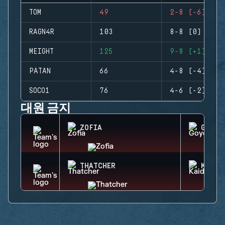
TOM
49
2-8 (-6)
RAGN4R
103
8-8 (0)
MEIGHT
125
9-8 (+1)
PATAN
66
4-8 (-4)
SOCO1
76
4-6 (-2)
대원 금지
ZOFIA
GOYO
THATCHER
KAID