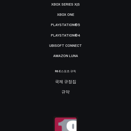
XBOX SERIES X|S
XBOX ONE
PLAYSTATION®5
PLAYSTATION®4
UBISOFT CONNECT
AMAZON LUNA
R6 E스포츠 규칙
국제 규정집
규약