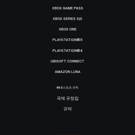
XBOX GAME PASS
XBOX SERIES X|S
XBOX ONE
PLAYSTATION®5
PLAYSTATION®4
UBISOFT CONNECT
AMAZON LUNA
R6 E스포츠 규칙
국제 규정집
규약