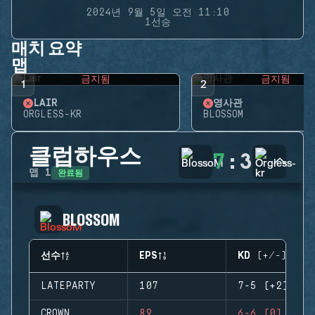
2024년 9월 5일 오전 11:10
1선승
매치 요약
맵
금지됨
금지됨
1
2
LAIR
영사관
ORGLESS-KR
BLOSSOM
클럽하우스
7
:
3
완료됨
맵
1
BLOSSOM
선수
EPS
KD (+/-)
LATEPARTY
107
7-5 (+2)
CROWN
89
6-6 (0)