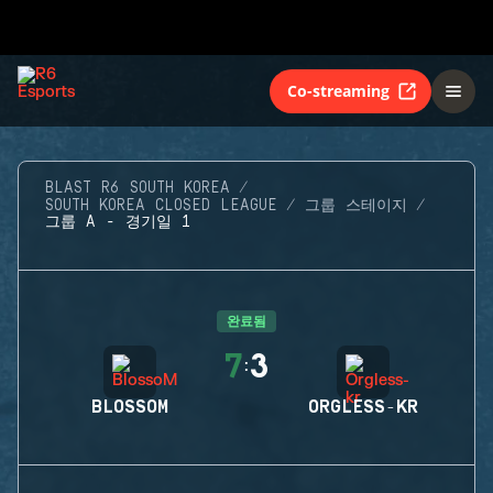
Co-streaming
BLAST R6 SOUTH KOREA
SOUTH KOREA CLOSED LEAGUE
그룹 스테이지
그룹 A - 경기일 1
완료됨
7
3
:
BLOSSOM
ORGLESS-KR