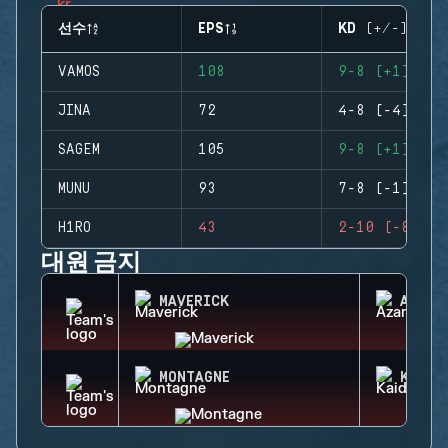
선수
EPS
KD (+/-)
VAMOS
108
9-8 (+1)
JINA
72
4-8 (-4)
SAGEM
105
9-8 (+1)
MUNU
93
7-8 (-1)
H1RO
43
2-10 (-8)
대원 금지
MAVERICK
AZAMI
MONTAGNE
KAID