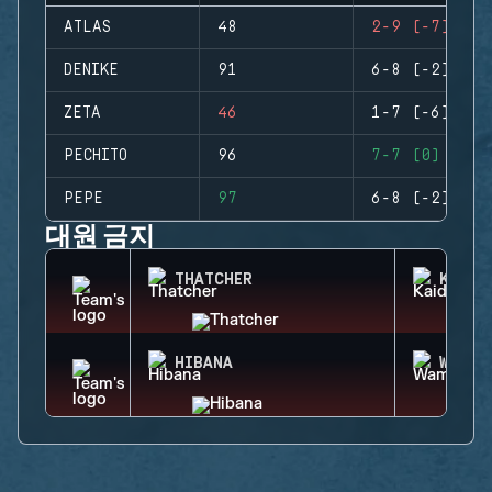
ATLAS
48
2-9 (-7)
DENIKE
91
6-8 (-2)
ZETA
46
1-7 (-6)
PECHITO
96
7-7 (0)
PEPE
97
6-8 (-2)
대원 금지
THATCHER
KAID
HIBANA
WAMAI