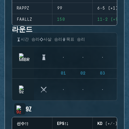
RAPPZ
99
6-5 (+1)
FAALLZ
150
11-2 (+9)
라운드
시간 승리
사살 승리
목표 승리
01
02
03
04
9Z
선수
EPS
KD (+/-)