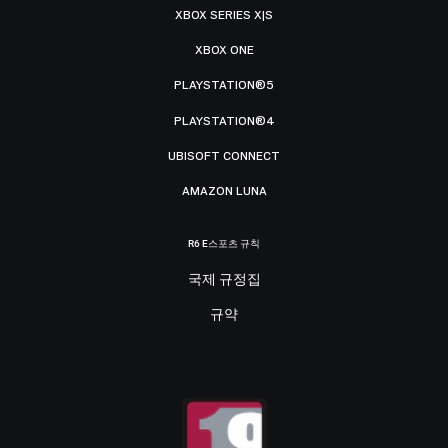
XBOX SERIES X|S
XBOX ONE
PLAYSTATION®5
PLAYSTATION®4
UBISOFT CONNECT
AMAZON LUNA
R6 E스포츠 규칙
국제 규정집
규약