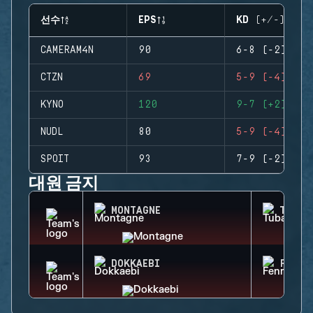
선수
EPS
KD (+/-)
CAMERAM4N
90
6-8 (-2)
CTZN
69
5-9 (-4)
KYNO
120
9-7 (+2)
NUDL
80
5-9 (-4)
SPOIT
93
7-9 (-2)
대원 금지
MONTAGNE
TUBAR
DOKKAEBI
FENRI