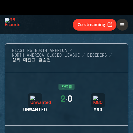
Co-streaming
BLAST R6 NORTH AMERICA
NORTH AMERICA CLOSED LEAGUE
DECIDERS
상위 대진표 결승전
완료됨
2
0
:
UNWANTED
M80