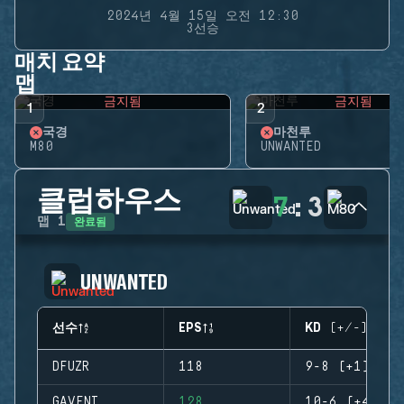
2024년 4월 15일 오전 12:30
3선승
매치 요약
맵
금지됨
금지됨
1
2
국경
마천루
M80
UNWANTED
클럽하우스
7
:
3
완료됨
맵
1
UNWANTED
선수
EPS
KD (+/-)
DFUZR
118
9-8 (+1)
GAVENI
128
10-6 (+4)