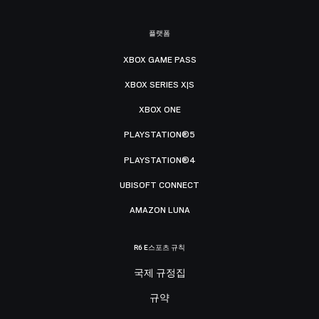
플랫폼
XBOX GAME PASS
XBOX SERIES X|S
XBOX ONE
PLAYSTATION®5
PLAYSTATION®4
UBISOFT CONNECT
AMAZON LUNA
R6 E스포츠 규칙
국제 규정집
규약