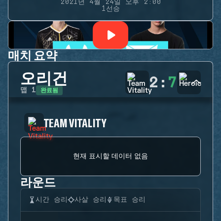
2021년 4월 24일 오후 2:00
1선승
매치 요약
오리건
2
:
7
완료됨
맵
1
TEAM VITALITY
현재 표시할 데이터 없음
라운드
시간 승리
사살 승리
목표 승리