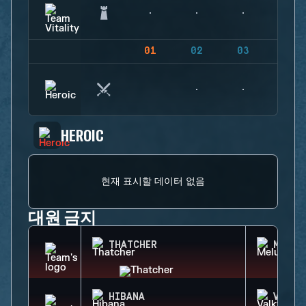
01
02
03
04
HEROIC
현재 표시할 데이터 없음
대원 금지
THATCHER
MELUS
HIBANA
VALKY