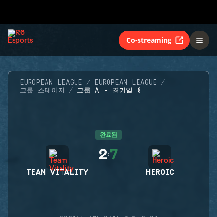
Co-streaming
EUROPEAN LEAGUE
EUROPEAN LEAGUE
그룹 스테이지
그룹 A - 경기일 8
완료됨
2
7
:
TEAM VITALITY
HEROIC