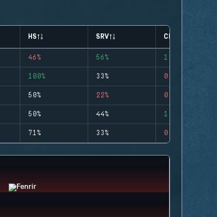
HS
SRV
CLUTCHES
46%
56%
1
100%
33%
0
50%
22%
0
50%
44%
1
71%
33%
0