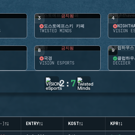
됨
금지됨
3
4
도스토예프스키 카페
NIGHTH
S
TWISTED MINDS
VISION E
됨
금지됨
8
9
국경
클럽하우
VISION ESPORTS
DECIDER
2
:
7
-)
ENTRY
KOST
KPR