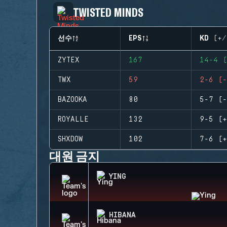
TWISTED MINDS
선수
EPS
KD (+/
ZYTEX
167
14-4 (
TWX
59
2-6 (-
BAZOOKA
80
5-7 (-
ROYALLE
132
9-5 (+
SHXDOW
102
7-6 (+
대원 금지
YING
HIBANA