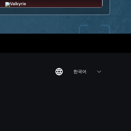
한국어
칙
집