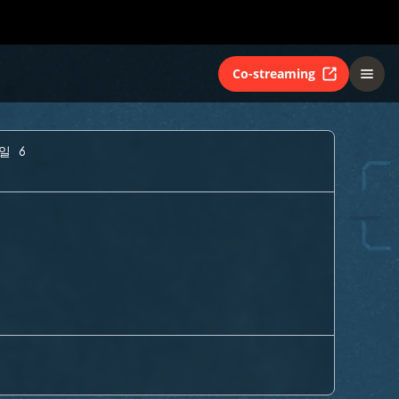
Co-streaming
일 6