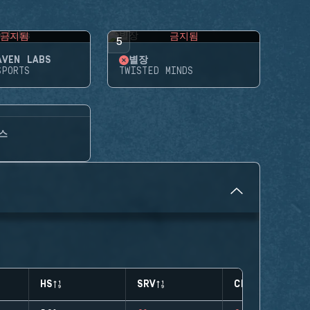
금지됨
금지됨
5
AVEN LABS
별장
SPORTS
TWISTED MINDS
스
HS
SRV
CLUTCHES