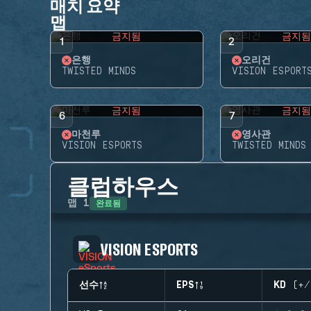
매치 요약
맵
금지됨
금지
1
2
은행
오리건
TWISTED MINDS
VISION ESPORT
금지됨
금지
6
7
마천루
영사관
VISION ESPORTS
TWISTED MINDS
클럽하우스
완료됨
맵
1
VISION ESPORTS
선수
EPS
KD (+/