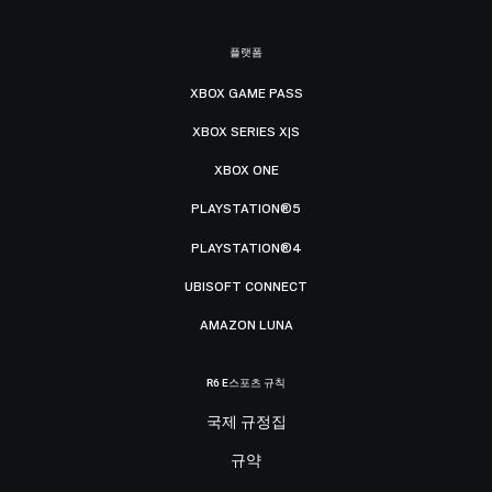
플랫폼
XBOX GAME PASS
XBOX SERIES X|S
XBOX ONE
PLAYSTATION®5
PLAYSTATION®4
UBISOFT CONNECT
AMAZON LUNA
R6 E스포츠 규칙
국제 규정집
규약