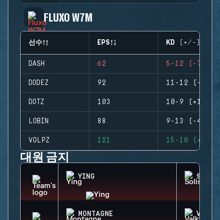
FLUXO W7M
선수
EPS
KD (+/-)
DASH
62
5-12 (-7)
DODEZ
92
11-12 (-1)
DOTZ
103
10-9 (+1)
LOBIN
88
9-13 (-4)
VOLPZ
121
15-10 (+5)
대원 금지
YING
SOLIS
MONTAGNE
VALKY