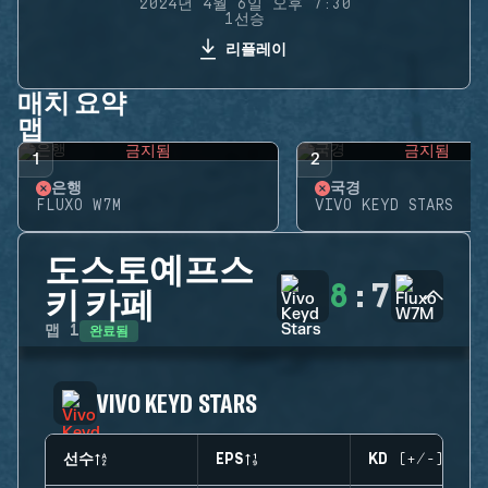
2024년 4월 6일 오후 7:30
1선승
리플레이
매치 요약
맵
금지됨
금지됨
1
2
은행
국경
FLUXO W7M
VIVO KEYD STARS
도스토예프스
8
:
7
키 카페
완료됨
맵
1
VIVO KEYD STARS
선수
EPS
KD (+/-)