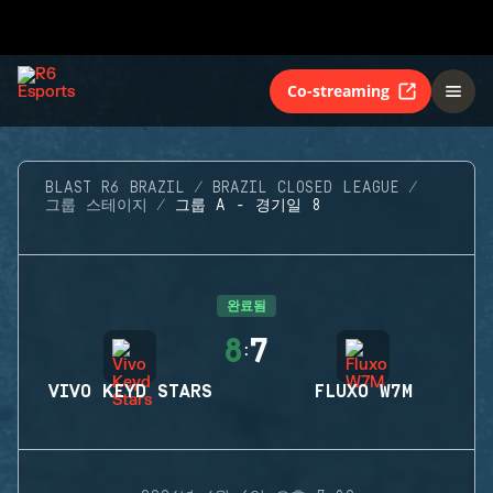
Co-streaming
BLAST R6 BRAZIL
BRAZIL CLOSED LEAGUE
그룹 스테이지
그룹 A - 경기일 8
완료됨
8
7
:
VIVO KEYD STARS
FLUXO W7M