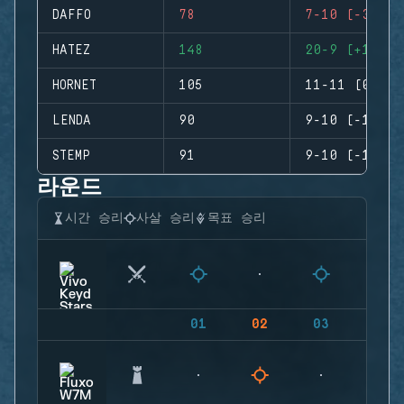
DAFFO
78
7-10 (-3)
HATEZ
148
20-9 (+11)
HORNET
105
11-11 (0)
LENDA
90
9-10 (-1)
STEMP
91
9-10 (-1)
라운드
시간 승리
사살 승리
목표 승리
01
02
03
04