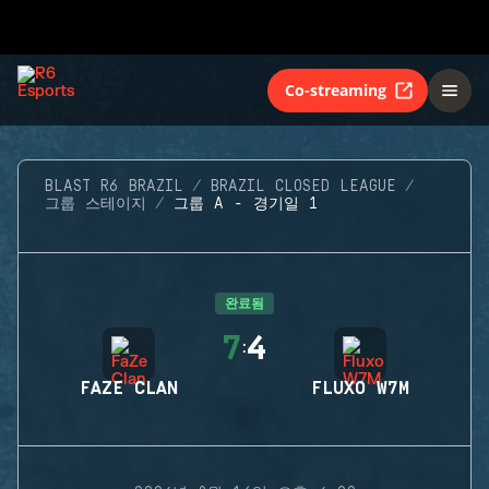
Co-streaming
BLAST R6 BRAZIL
BRAZIL CLOSED LEAGUE
그룹 스테이지
그룹 A - 경기일 1
완료됨
7
4
:
FAZE CLAN
FLUXO W7M