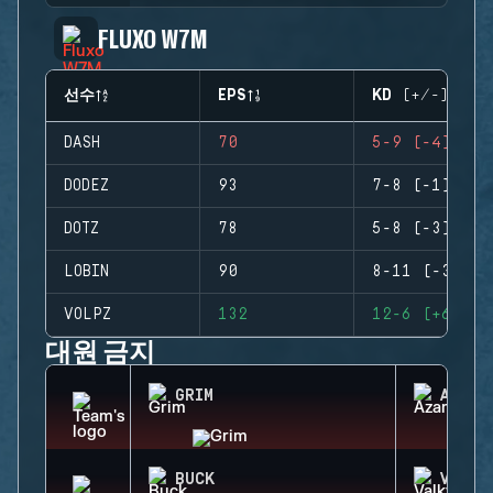
FLUXO W7M
선수
EPS
KD (+/-)
DASH
70
5-9 (-4)
DODEZ
93
7-8 (-1)
DOTZ
78
5-8 (-3)
LOBIN
90
8-11 (-3)
VOLPZ
132
12-6 (+6)
대원 금지
GRIM
AZAMI
BUCK
VALKY