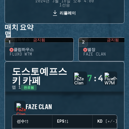
2024년 3월 16일 오후 4:00
1선승
리플레이
매치 요약
맵
금지됨
금지됨
1
2
클럽하우스
별장
FLUXO W7M
FAZE CLAN
도스토예프스
7
:
4
키 카페
완료됨
맵
1
FAZE CLAN
선수
EPS
KD (+/-)