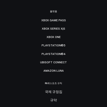
플랫폼
XBOX GAME PASS
XBOX SERIES X|S
XBOX ONE
PLAYSTATION®5
PLAYSTATION®4
UBISOFT CONNECT
AMAZON LUNA
R6 E스포츠 규칙
국제 규정집
규약