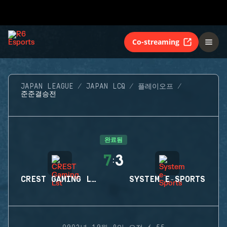
Co-streaming
JAPAN LEAGUE
JAPAN LCQ
플레이오프
준준결승전
완료됨
7
3
:
CREST GAMING LST
SYSTEM E-SPORTS