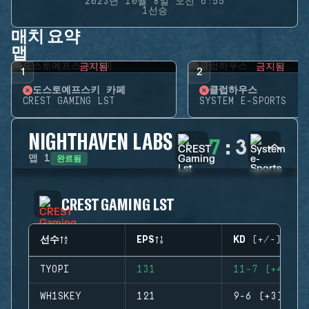
2023년 10월 8일 오전 6:55
1선승
매치 요약
맵
금지됨
금지됨
1
2
도스토예프스키 카페
클럽하우스
CREST GAMING LST
SYSTEM E-SPORTS
NIGHTHAVEN LABS
7
:
3
완료됨
맵
1
CREST GAMING LST
선수
EPS
KD (+/-)
TYOPI
131
11-7 (+4)
WH1SKEY
121
9-6 (+3)