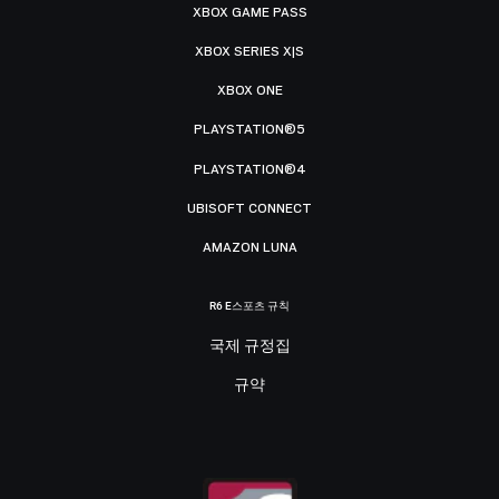
XBOX GAME PASS
XBOX SERIES X|S
XBOX ONE
PLAYSTATION®5
PLAYSTATION®4
UBISOFT CONNECT
AMAZON LUNA
R6 E스포츠 규칙
국제 규정집
규약