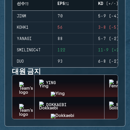
선수
EPS
KD (+/-)
JINM
70
5-9 (-4)
KOHK1
56
3-8 (-5)
YANAGI
88
5-7 (-2)
SMILINGC4T
122
11-9 (+2)
DUO
93
6-8 (-2)
대원 금지
YING
FENRI
DOKKAEBI
SOLIS