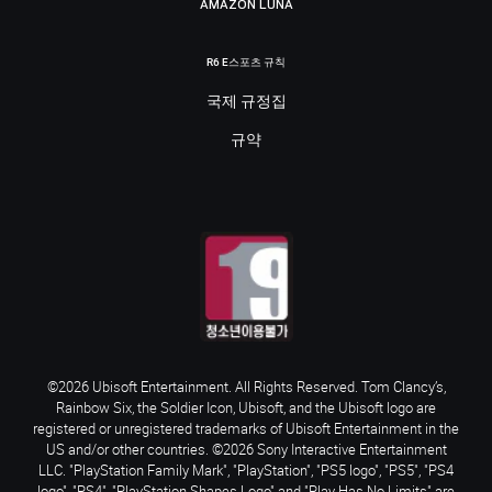
AMAZON LUNA
R6 E스포츠 규칙
국제 규정집
규약
©2026 Ubisoft Entertainment. All Rights Reserved. Tom Clancy’s,
Rainbow Six, the Soldier Icon, Ubisoft, and the Ubisoft logo are
registered or unregistered trademarks of Ubisoft Entertainment in the
US and/or other countries. ©2026 Sony Interactive Entertainment
LLC. "PlayStation Family Mark", "PlayStation", "PS5 logo", "PS5", "PS4
logo", "PS4", "PlayStation Shapes Logo" and "Play Has No Limits" are