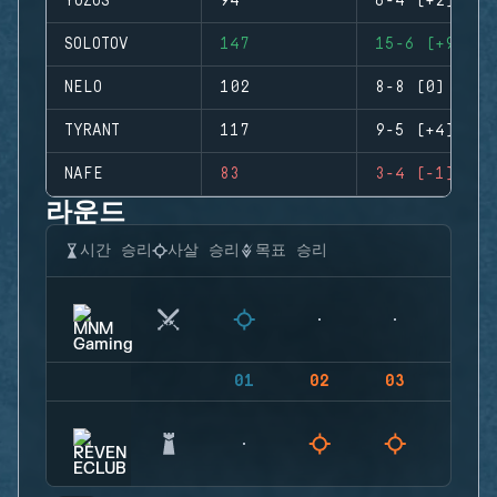
YUZUS
94
6-4 (+2)
SOLOTOV
147
15-6 (+9)
NELO
102
8-8 (0)
TYRANT
117
9-5 (+4)
NAFE
83
3-4 (-1)
라운드
시간 승리
사살 승리
목표 승리
01
02
03
04