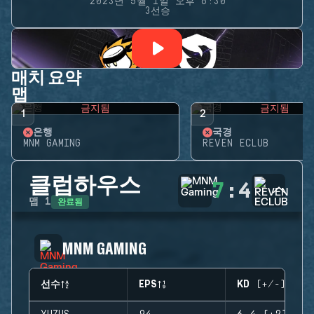
2023년 5월 1일 오후 6:30
3선승
매치 요약
맵
금지됨
금지됨
1
2
은행
국경
MNM GAMING
REVEN ECLUB
클럽하우스
7
:
4
완료됨
맵
1
MNM GAMING
선수
EPS
KD (+/-)