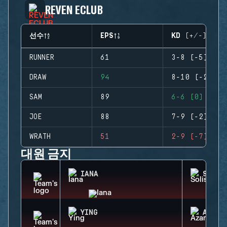
REVEN ECLUB
선수
EPS
KD (+/-)
RUNNER
61
3-8 (-5)
DRAW
94
8-10 (-2)
SAM
89
6-6 (0)
JOE
88
7-9 (-2)
WRATH
51
2-9 (-7)
대원 금지
IANA
SOLIS
YING
AZAMI