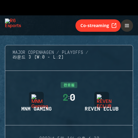
Co-streaming
MAJOR COPENHAGEN
PLAYOFFS
라운드 3 (W:0 - L:2)
완료됨
2
0
:
MNM GAMING
REVEN ECLUB