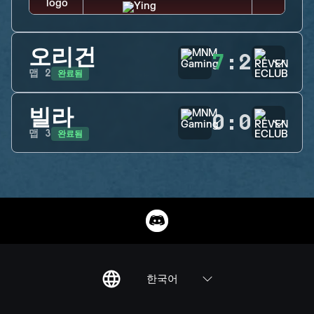
오리건
7
:
2
완료됨
맵
2
빌라
0
:
0
완료됨
맵
3
한국어