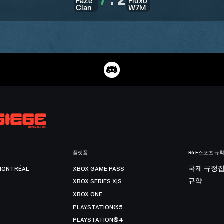
7
:
2
플랫폼
R6 E스포츠 규
MONTRÉAL
XBOX GAME PASS
국제 규정
XBOX SERIES X|S
규약
XBOX ONE
PLAYSTATION®5
PLAYSTATION®4