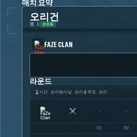
매치 요약
오리건
완료됨
맵
1
FAZE CLAN
라운드
시간 승리
사살 승리
목표 승리
01
02