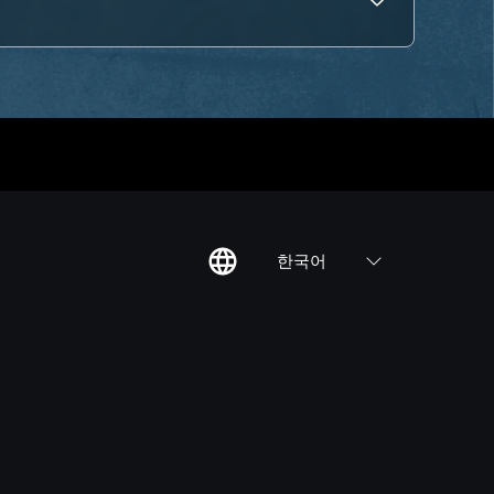
한국어
칙
집