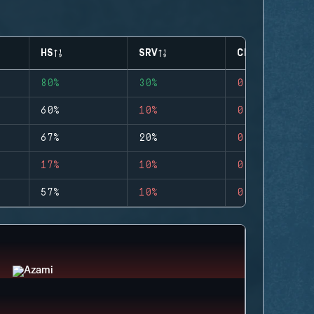
HS
SRV
CLUTCHES
80%
30%
0
60%
10%
0
67%
20%
0
17%
10%
0
57%
10%
0