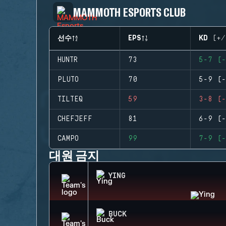
MAMMOTH ESPORTS CLUB
선수
EPS
KD (+/
HUNTR
73
5-7 (-
PLUTO
70
5-9 (-
TILTEQ
59
3-8 (-
CHEFJEFF
81
6-9 (-
CAMPO
99
7-9 (-
대원 금지
YING
BUCK