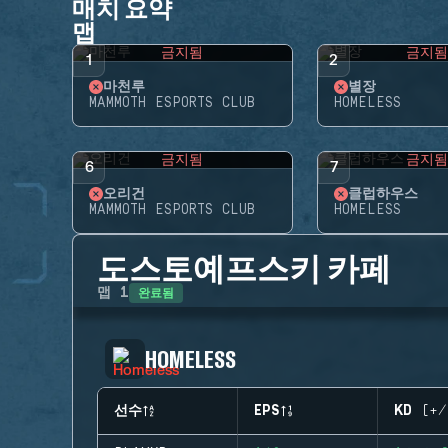
매치 요약
맵
금지됨
금지
1
2
마천루
별장
MAMMOTH ESPORTS CLUB
HOMELESS
금지됨
금지
6
7
오리건
클럽하우스
MAMMOTH ESPORTS CLUB
HOMELESS
도스토예프스키 카페
완료됨
맵
1
HOMELESS
선수
EPS
KD (+/