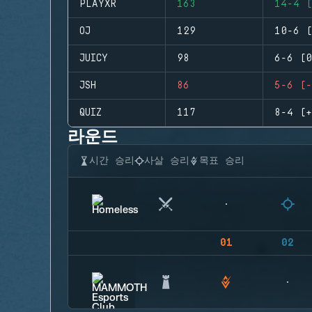
PLAYXR
163
14-4 (
OJ
129
10-6 (
JUICY
98
6-6 (0
JSH
86
5-6 (-
QUIZ
117
8-4 (+
라운드
시간 승리
사살 승리
목표 승리
01
02