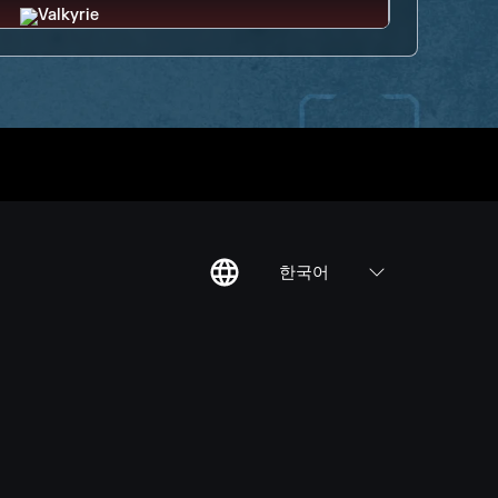
한국어
칙
집