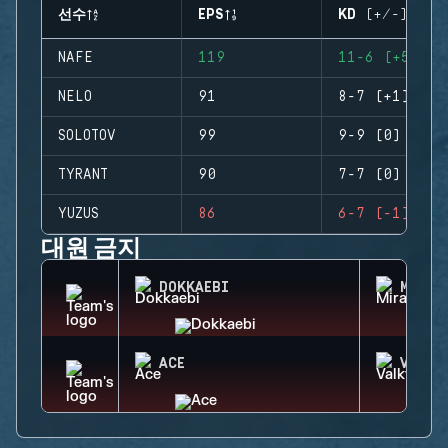
선수
EPS
KD (+/-)
NAFE
119
11-6 (+5)
NELO
91
8-7 (+1)
SOLOTOV
99
9-9 (0)
TYRANT
90
7-7 (0)
YUZUS
86
6-7 (-1)
대원 금지
DOKKAEBI
MIRA
ACE
VALKY