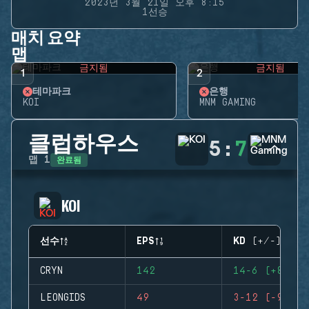
2023년 3월 21일 오후 8:15
1선승
매치 요약
맵
금지됨
금지됨
1
2
테마파크
은행
KOI
MNM GAMING
클럽하우스
5
:
7
완료됨
맵
1
KOI
선수
EPS
KD (+/-)
CRYN
142
14-6 (+8)
LEONGIDS
49
3-12 (-9)