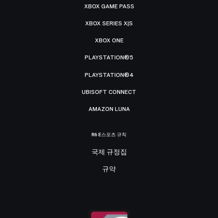
XBOX GAME PASS
XBOX SERIES X|S
XBOX ONE
PLAYSTATION®5
PLAYSTATION®4
UBISOFT CONNECT
AMAZON LUNA
R6 E스포츠 규칙
국제 규정집
규약