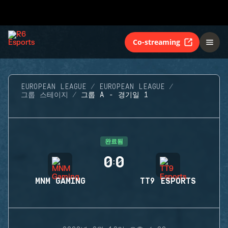
Co-streaming
EUROPEAN LEAGUE
EUROPEAN LEAGUE
그룹 스테이지
그룹 A - 경기일 1
완료됨
0
0
:
MNM GAMING
TT9 ESPORTS