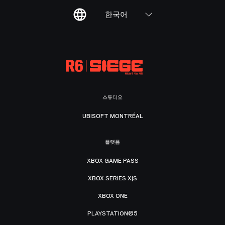
한국어
스튜디오
UBISOFT MONTRÉAL
플랫폼
XBOX GAME PASS
XBOX SERIES X|S
XBOX ONE
PLAYSTATION®5