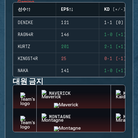
선수
EPS
KD (+/-)
DENIKE
121
1-1 (0)
RAGN4R
146
1-0 (+1)
KURTZ
201
2-1 (+1)
KINGST4R
25
0-1 (-1)
NAKA
141
1-0 (+1)
대원 금지
MAVERICK
KAID
MONTAGNE
MIRA