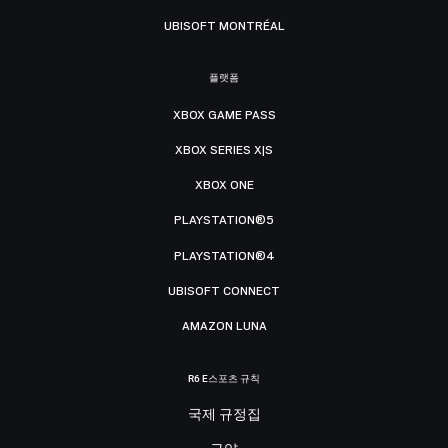
UBISOFT MONTRÉAL
플랫폼
XBOX GAME PASS
XBOX SERIES X|S
XBOX ONE
PLAYSTATION®5
PLAYSTATION®4
UBISOFT CONNECT
AMAZON LUNA
R6 E스포츠 규칙
국제 규정집