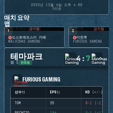
2022년 12월 4일 오후 4:00
3선승
매치 요약
맵
금지됨
금지됨
1
2
도스토예프스키 카페
마천루
MALVINAS GAMING
FURIOUS GAMING
테마파크
4
:
7
완료됨
맵
1
FURIOUS GAMING
선수
EPS
KD (+/-)
TOM
25
0-1 (-1)