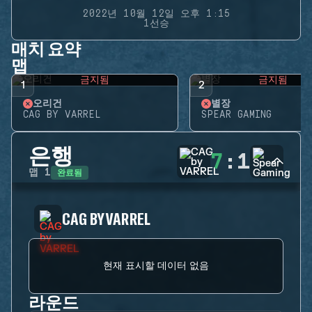
2022년 10월 12일 오후 1:15
1선승
매치 요약
맵
금지됨
금지됨
1
2
오리건
별장
CAG BY VARREL
SPEAR GAMING
은행
7
:
1
완료됨
맵
1
CAG BY VARREL
현재 표시할 데이터 없음
라운드