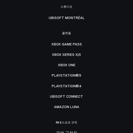
스튜디오
UBISOFT MONTRÉAL
플랫폼
XBOX GAME PASS
XBOX SERIES X|S
XBOX ONE
PLAYSTATION®5
PLAYSTATION®4
UBISOFT CONNECT
AMAZON LUNA
R6 E스포츠 규칙