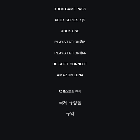
XBOX GAME PASS
XBOX SERIES X|S
XBOX ONE
PLAYSTATION®5
PLAYSTATION®4
UBISOFT CONNECT
AMAZON LUNA
R6 E스포츠 규칙
국제 규정집
규약