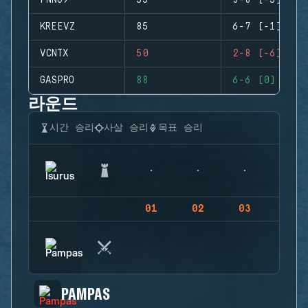
PNNO9
55
3-8 (-5)
KREEVZ
85
6-7 (-1)
VCNTX
50
2-8 (-6)
GASPRO
88
6-6 (0)
라운드
시간 승리
사살 승리
목표 승리
01
02
03
04
PAMPAS