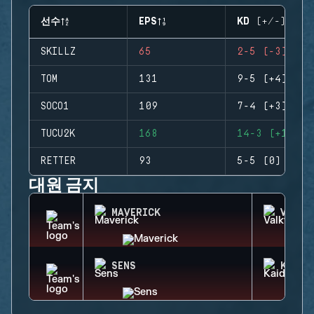
선수
EPS
KD (+/-)
SKILLZ
65
2-5 (-3)
TOM
131
9-5 (+4)
SOCO1
109
7-4 (+3)
TUCU2K
168
14-3 (+11)
RETTER
93
5-5 (0)
대원 금지
MAVERICK
VALKY
SENS
KAID