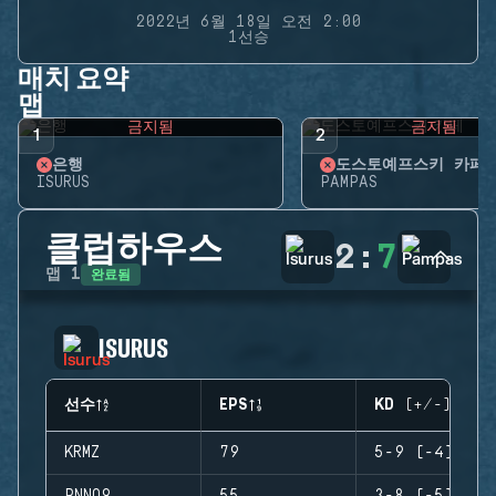
2022년 6월 18일 오전 2:00
1선승
매치 요약
맵
금지됨
금지됨
1
2
은행
도스토예프스키 카페
ISURUS
PAMPAS
클럽하우스
2
:
7
완료됨
맵
1
ISURUS
선수
EPS
KD (+/-)
KRMZ
79
5-9 (-4)