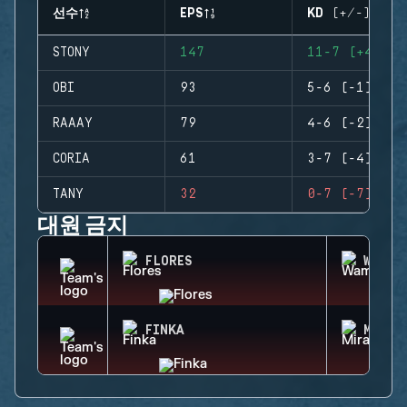
선수
EPS
KD (+/-)
STONY
147
11-7 (+4)
OBI
93
5-6 (-1)
RAAAY
79
4-6 (-2)
CORIA
61
3-7 (-4)
TANY
32
0-7 (-7)
대원 금지
FLORES
WAMAI
FINKA
MIRA