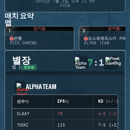
2022년 7월 2일 오후 11:00
1선승
매치 요약
맵
금지됨
금지됨
1
2
은행
도스토예프스키 카페
PEEK GAMING
ALPHA TEAM
별장
7
:
1
완료됨
맵
1
ALPHA TEAM
선수
EPS
KD (+/-)
SLAAY
78
4-5 (-1)
TOSKI
115
7-5 (+2)