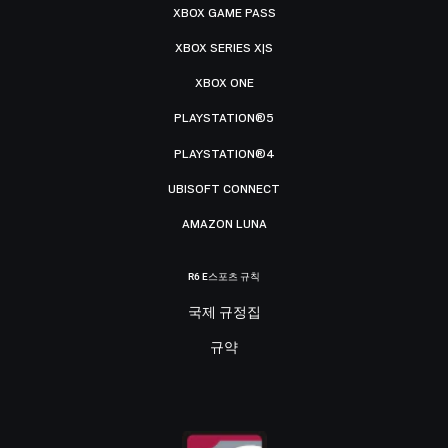
XBOX GAME PASS
XBOX SERIES X|S
XBOX ONE
PLAYSTATION®5
PLAYSTATION®4
UBISOFT CONNECT
AMAZON LUNA
R6 E스포츠 규칙
국제 규정집
규약