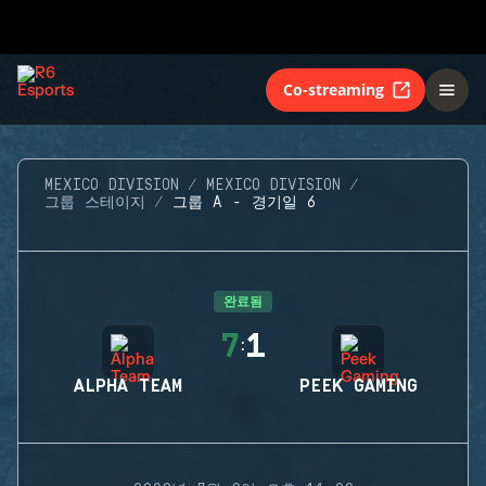
Co-streaming
MEXICO DIVISION
MEXICO DIVISION
그룹 스테이지
그룹 A - 경기일 6
완료됨
7
1
:
ALPHA TEAM
PEEK GAMING