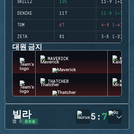
SKILLZ
125
11-9 (+2)
DENIKE
117
11-8 (+3)
TOM
67
4-8 (-4)
ZETA
81
3-5 (-2)
대원 금지
MAVERICK
KAID
THATCHER
MIRA
빌라
5
:
7
완료됨
맵
2