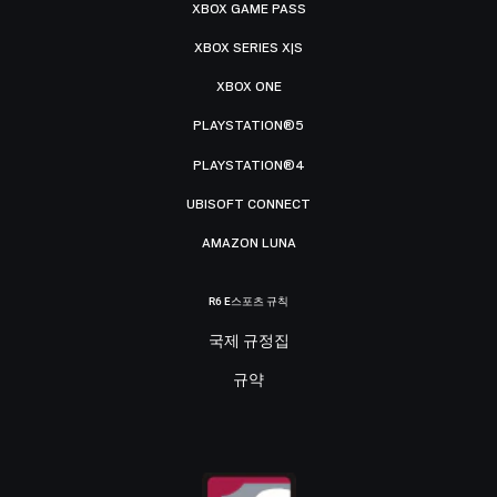
XBOX GAME PASS
XBOX SERIES X|S
XBOX ONE
PLAYSTATION®5
PLAYSTATION®4
UBISOFT CONNECT
AMAZON LUNA
R6 E스포츠 규칙
국제 규정집
규약