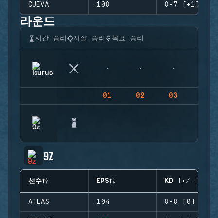
CUEVA
108
8-7 (+1)
라운드
시간 승리
사살 승리
목표 승리
01
02
03
04
9Z
선수
EPS
KD (+/-)
ATLAS
104
8-8 (0)