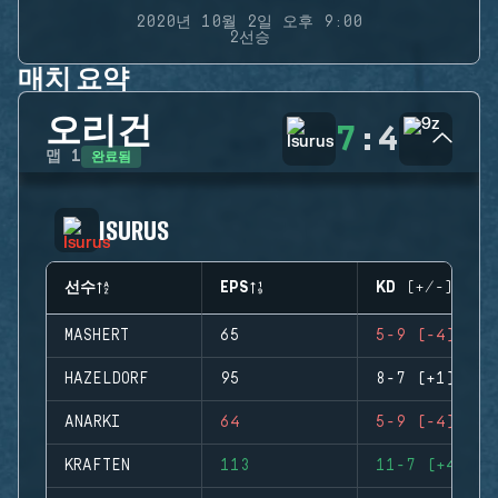
2020년 10월 2일 오후 9:00
2선승
매치 요약
오리건
7
:
4
완료됨
맵
1
ISURUS
선수
EPS
KD (+/-)
MASHERT
65
5-9 (-4)
HAZELDORF
95
8-7 (+1)
ANARKI
64
5-9 (-4)
KRAFTEN
113
11-7 (+4)