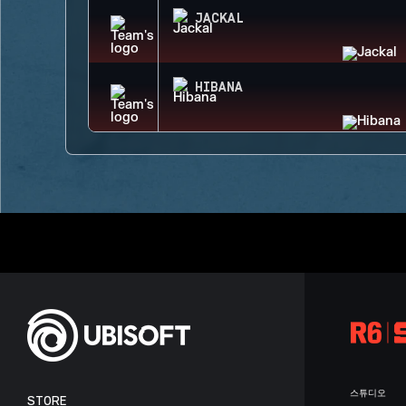
JACKAL
HIBANA
스튜디오
STORE