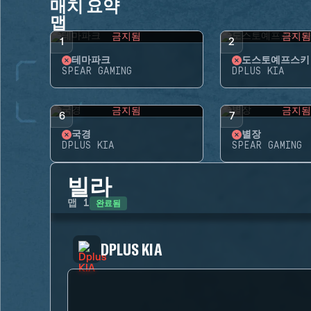
매치 요약
맵
금지됨
금지
1
2
테마파크
도스토예프스키
SPEAR GAMING
DPLUS KIA
금지됨
금지
6
7
국경
별장
DPLUS KIA
SPEAR GAMING
빌라
완료됨
맵
1
DPLUS KIA