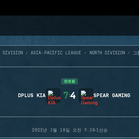
 DIVISION
ASIA-PACIFIC LEAGUE - NORTH DIVISION
그
완료됨
7
4
DPLUS KIA
:
SPEAR GAMING
·
2022년 3월 18일 오전 9:30
1선승