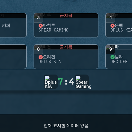
됨
금지됨
3
4
 카페
마천루
은행
SPEAR GAMING
DPLUS KI
됨
금지됨
8
9
오리건
빌라
DPLUS KIA
DECIDER
7
:
4
현재 표시할 데이터 없음