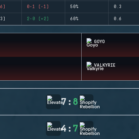
6)
0-1 (-1)
50%
0.3
3)
2-0 (+2)
60%
0.6
GOYO
VALKYRIE
7
:
8
4
:
7