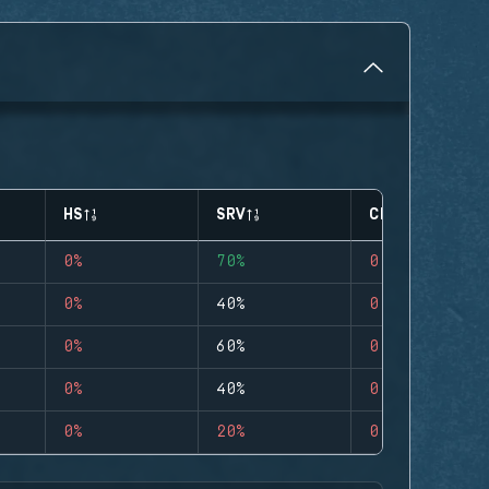
HS
SRV
CLUTCHES
0%
70%
0
0%
40%
0
0%
60%
0
0%
40%
0
0%
20%
0