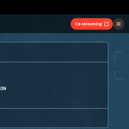
Co-streaming
ION