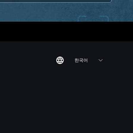
한국어
칙
집