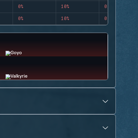
0%
10%
0
0%
10%
0