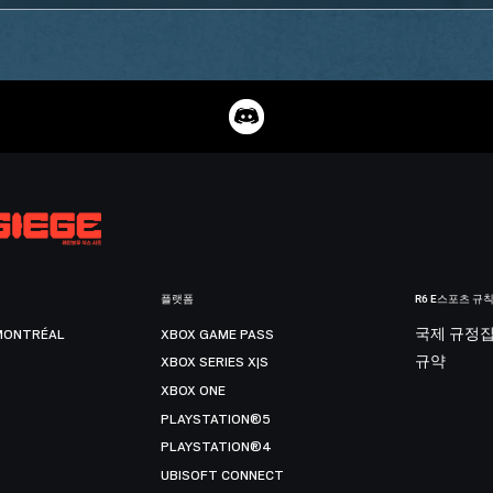
플랫폼
R6 E스포츠 규
MONTRÉAL
XBOX GAME PASS
국제 규정
XBOX SERIES X|S
규약
XBOX ONE
PLAYSTATION®5
PLAYSTATION®4
UBISOFT CONNECT