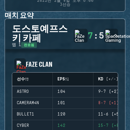
2022년 2월 8일 오후 6:00
3선승
매치 요약
도스토예프스
7
:
5
키 카페
완료됨
맵
1
FAZE CLAN
선수
EPS
KD (+/-)
ASTRO
104
9-7 (+2)
CAMERAM4N
101
8-7 (+1)
BULLET1
120
11-6 (+5)
CYBER
142
15-7 (+8)