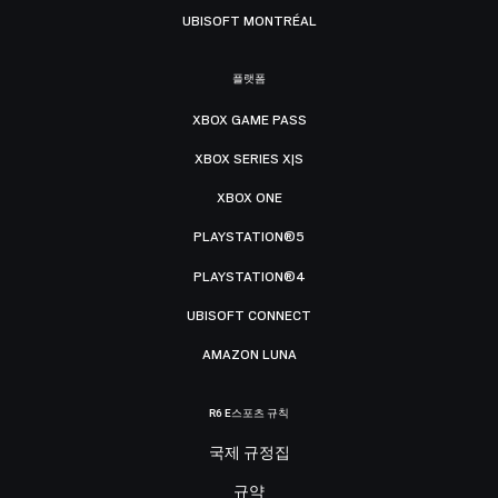
UBISOFT MONTRÉAL
플랫폼
XBOX GAME PASS
XBOX SERIES X|S
XBOX ONE
PLAYSTATION®5
PLAYSTATION®4
UBISOFT CONNECT
AMAZON LUNA
R6 E스포츠 규칙
국제 규정집
규약