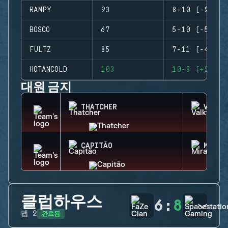
RAMPY
93
8-10 (-2)
BOSCO
67
5-10 (-5)
FULTZ
85
7-11 (-4)
HOTANCOLD
103
10-8 (+2)
대원 금지
THATCHER
VALKY
CAPITÃO
MIRA
클럽하우스
6
:
8
완료됨
맵
2