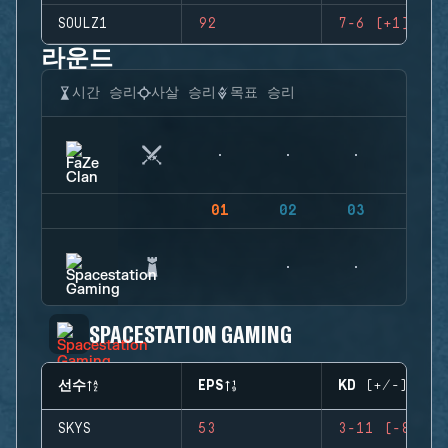
SOULZ1
92
7-6 (+1)
라운드
시간 승리
사살 승리
목표 승리
01
02
03
04
SPACESTATION GAMING
선수
EPS
KD (+/-)
SKYS
53
3-11 (-8)