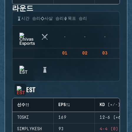
라운드
시간 승리
사살 승리
목표 승리
01
02
03
04
EST
선수
EPS
KD (+/-)
TOSKI
169
12-6 (+6)
SIMPLYKESH
93
4-4 (0)