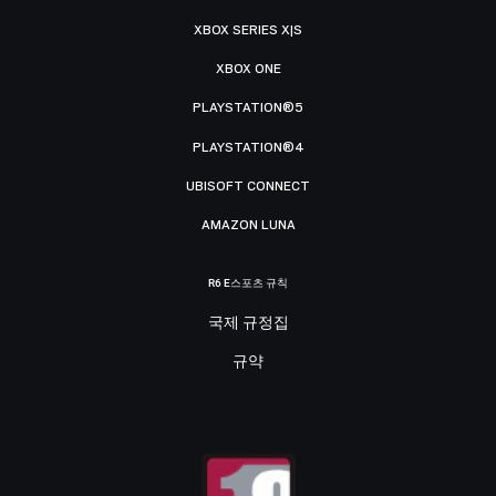
XBOX SERIES X|S
XBOX ONE
PLAYSTATION®5
PLAYSTATION®4
UBISOFT CONNECT
AMAZON LUNA
R6 E스포츠 규칙
국제 규정집
규약