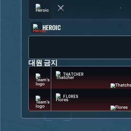
HEROIC
대원 금지
THATCHER
FLORES