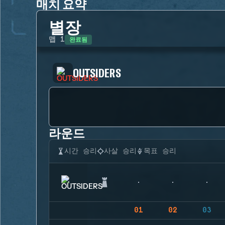
매치 요약
별장
완료됨
맵
1
OUTSIDERS
라운드
시간 승리
사살 승리
목표 승리
01
02
03