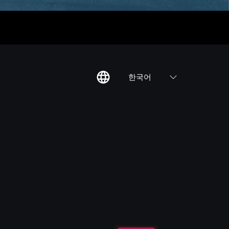
한국어
칙
집