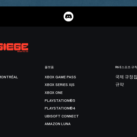
플랫폼
R6 E스포츠 규
MONTRÉAL
XBOX GAME PASS
국제 규정
XBOX SERIES X|S
규약
XBOX ONE
PLAYSTATION®5
PLAYSTATION®4
UBISOFT CONNECT
AMAZON LUNA