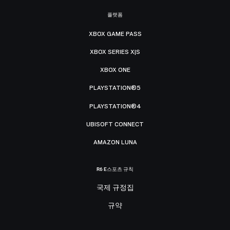
플랫폼
XBOX GAME PASS
XBOX SERIES X|S
XBOX ONE
PLAYSTATION®5
PLAYSTATION®4
UBISOFT CONNECT
AMAZON LUNA
R6 E스포츠 규칙
국제 규정집
규약