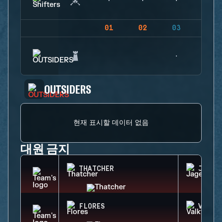
01
02
03
04
OUTSIDERS
현재 표시할 데이터 없음
대원 금지
THATCHER
JAGER
FLORES
VALKY