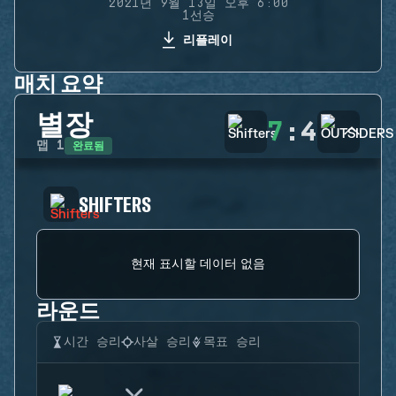
2021년 9월 13일 오후 6:00
1선승
리플레이
매치 요약
별장
7
:
4
완료됨
맵
1
SHIFTERS
현재 표시할 데이터 없음
라운드
시간 승리
사살 승리
목표 승리