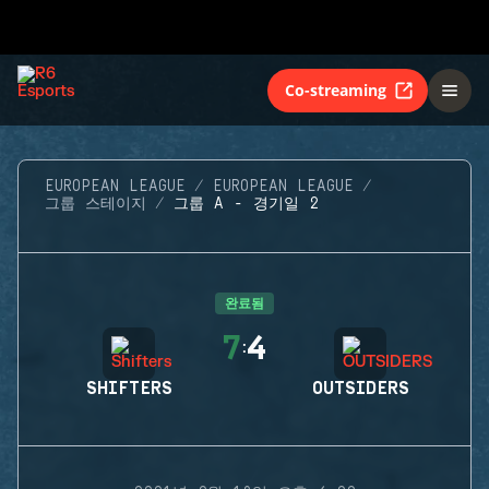
Co-streaming
EUROPEAN LEAGUE
EUROPEAN LEAGUE
그룹 스테이지
그룹 A - 경기일 2
완료됨
7
4
:
SHIFTERS
OUTSIDERS