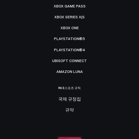
XBOX GAME PASS
XBOX SERIES X|S
XBOX ONE
PLAYSTATION®5
PLAYSTATION®4
UBISOFT CONNECT
AMAZON LUNA
R6 E스포츠 규칙
국제 규정집
규약