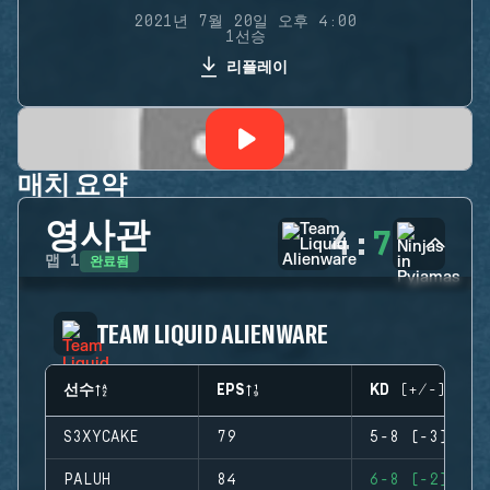
2021년 7월 20일 오후 4:00
1선승
리플레이
매치 요약
영사관
4
:
7
완료됨
맵
1
TEAM LIQUID ALIENWARE
선수
EPS
KD (+/-)
S3XYCAKE
79
5-8 (-3)
PALUH
84
6-8 (-2)