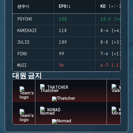
선수
EPS
KD (+/-)
PSYCHO
122
12-6 (+6)
KAMIKAZE
118
8-4 (+4)
JULIO
109
8-5 (+3)
PINO
99
7-6 (+1)
MUZI
96
6-7 (-1)
대원 금지
THATCHER
VALKY
NOMAD
MIRA