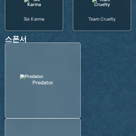
Six Karma
Team Cruelty
스폰서
Predator