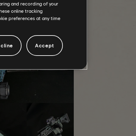
haring and recording of your
hese online tracking
ookie preferences at any time
に一歩進みました。
Chameleon
きますよ、
こちら
からどうぞ。
cline
Accept