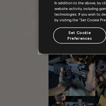
In addition to the above, by c
website activity, including ga
technologies. If you wish to d
by visiting the “Set Cookie Pr
Compassghost
はブライアン・ジ
が
実際に色を変えた
のです。こ
Set Cookie
Preferences