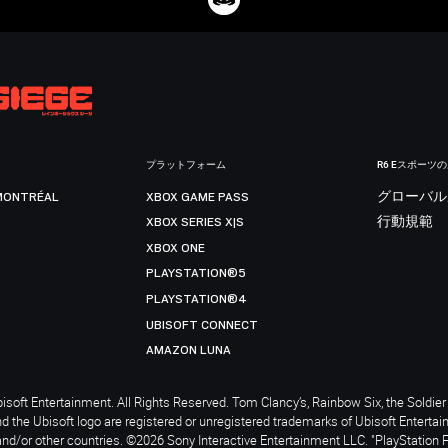
プラットフォーム
R6 Eスポーツ
MONTRÉAL
XBOX GAME PASS
グローバル
XBOX SERIES X|S
行動規範
XBOX ONE
PLAYSTATION®5
PLAYSTATION®4
UBISOFT CONNECT
AMAZON LUNA
soft Entertainment. All Rights Reserved. Tom Clancy’s, Rainbow Six, the Soldier 
nd the Ubisoft logo are registered or unregistered trademarks of Ubisoft Enterta
and/or other countries. ©2026 Sony Interactive Entertainment LLC. "PlayStation 