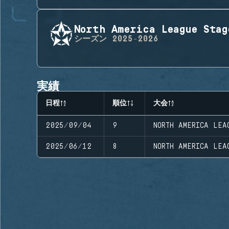
North America League Stag
シーズン
2025-2026
実績
日程
順位
大会
2025/09/04
9
NORTH AMERICA LEA
2025/06/12
8
NORTH AMERICA LEA