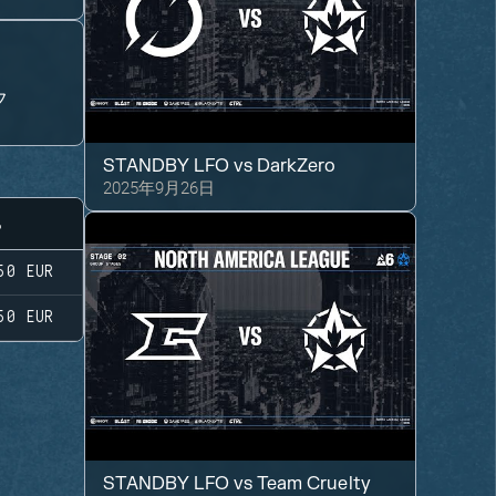
フ
STANDBY LFO
vs
DarkZero
2025年9月26日
50
EUR
50
EUR
STANDBY LFO
vs
Team Cruelty