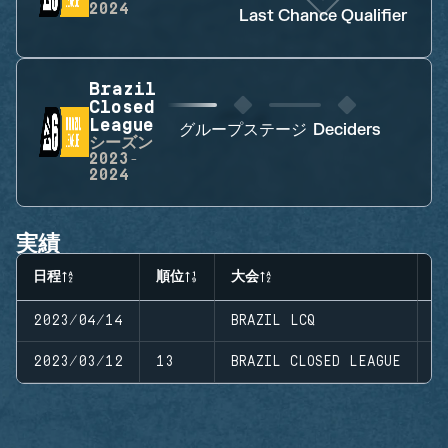
2024
Last Chance Qualifier
Brazil
Closed
League
グループステージ
Deciders
シーズン
2023-
2024
実績
日程
順位
大会
ス
2023/04/14
BRAZIL LCQ
S
2023/03/12
13
BRAZIL CLOSED LEAGUE
S