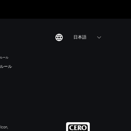
日本語
のルール
ルール
Icon,