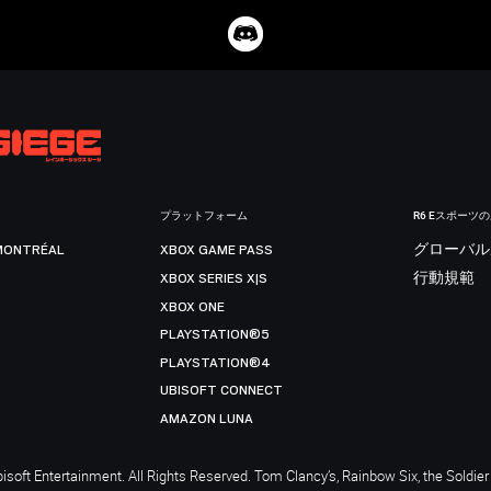
プラットフォーム
R6 Eスポーツ
MONTRÉAL
XBOX GAME PASS
グローバル
XBOX SERIES X|S
行動規範
XBOX ONE
PLAYSTATION®5
PLAYSTATION®4
UBISOFT CONNECT
AMAZON LUNA
soft Entertainment. All Rights Reserved. Tom Clancy’s, Rainbow Six, the Soldier 