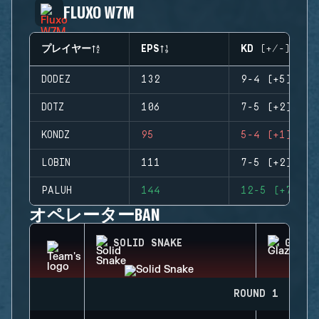
FLUXO W7M
プレイヤー
EPS
KD (+/-)
DODEZ
132
9-4 (+5)
DOTZ
106
7-5 (+2)
KONDZ
95
5-4 (+1)
LOBIN
111
7-5 (+2)
PALUH
144
12-5 (+7)
オペレーターBAN
SOLID SNAKE
GLAZ
ROUND 1