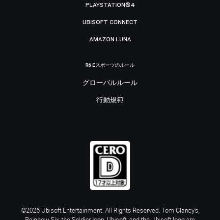
PLAYSTATION®4
UBISOFT CONNECT
AMAZON LUNA
R6 Eスポーツのルール
グローバルルール
行動規範
©2026 Ubisoft Entertainment. All Rights Reserved. Tom Clancy’s,
Rainbow Six, the Soldier Icon, Ubisoft, and the Ubisoft logo are