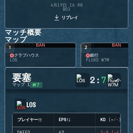
4月19日 16:00
BO3
リプレイ
マッチ概要
マップ
BAN
BAN
1
2
クラブハウス
銀行
LOS
FLUXO W7M
要塞
2
:
7
終了
マップ
1
LOS
プレイヤー
EPS
KD (+/-)
DAFFO
62
3-9 (-6)