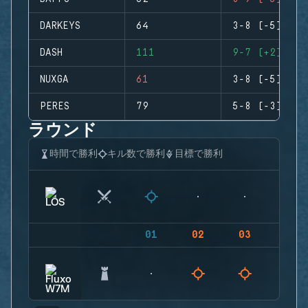
DARKEYS
64
3-8 (-5)
DASH
111
9-7 (+2)
NUXGA
61
3-8 (-5)
PERES
79
5-8 (-3)
ラウンド
時間で勝利
キル数で勝利
目標で勝利
01
02
03
04