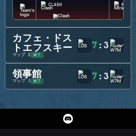
CLASH
MIRA
カフェ・ドス
7
:
3
トエフスキー
終了
マップ
2
領事館
7
:
3
終了
マップ
3