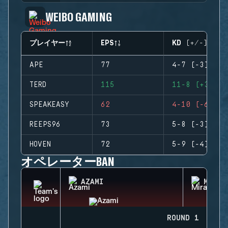
WEIBO GAMING
プレイヤー
EPS
KD (+/-)
APE
77
4-7 (-3)
TERD
115
11-8 (+3)
SPEAKEASY
62
4-10 (-6)
REEPS96
73
5-8 (-3)
HOVEN
72
5-9 (-4)
オペレーターBAN
AZAMI
MIRA
ROUND 1