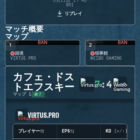
5月11日 17:45
BO1
リプレイ
マッチ概要
マップ
BAN
BAN
1
2
国境
領事館
VIRTUS.PRO
WEIBO GAMING
カフェ・ドス
7
:
4
トエフスキー
終了
マップ
1
VIRTUS.PRO
プレイヤー
EPS
KD (+/-)