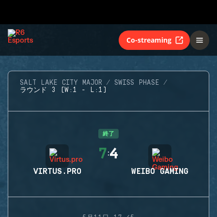
Co-streaming
SALT LAKE CITY MAJOR
SWISS PHASE
ラウンド 3 (W:1 - L:1)
終了
7
4
:
VIRTUS.PRO
WEIBO GAMING