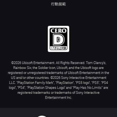
行動規範
©2026 Ubisoft Entertainment. All Rights Reserved. Tom Clancy’s,
Rainbow Six, the Soldier Icon, Ubisoft, and the Ubisoft logo are
registered or unregistered trademarks of Ubisoft Entertainment in the
US and/or other countries. ©2026 Sony Interactive Entertainment
LLC. "PlayStation Family Mark", "PlayStation", "PS5 logo", "PS5", "PS4
logo", "PS4", "PlayStation Shapes Logo" and "Play Has No Limits" are
registered trademarks or trademarks of Sony Interactive
Entertainment Inc.