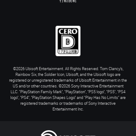
行動規範
©2026 Ubisoft Entertainment. All Rights Reserved. Tom Clancy’s,
Rainbow Six, the Soldier Icon, Ubisoft, and the Ubisoft logo are
registered or unregistered trademarks of Ubisoft Entertainment in the
US and/or other countries. ©2026 Sony Interactive Entertainment
LLC. "PlayStation Family Mark", "PlayStation", "PS5 logo", "PS5", "PS4
logo", "PS4", "PlayStation Shapes Logo" and "Play Has No Limits" are
registered trademarks or trademarks of Sony Interactive
Entertainment Inc.