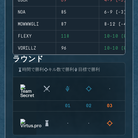
OSCR
69
4-9 (-5)
NOA
85
6-9 (-3)
MOWWWGLI
87
8-12 (-4)
FLEXY
118
10-10 (0)
VDRILLZ
96
10-10 (0)
ラウンド
時間で勝利
キル数で勝利
目標で勝利
01
02
03
04