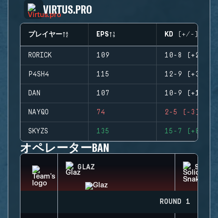
VIRTUS.PRO
プレイヤー
EPS
KD (+/-)
RORICK
109
10-8 (+2)
P4SH4
115
12-9 (+3)
DAN
107
10-9 (+1)
NAYQO
74
2-5 (-3)
SKYZS
135
15-7 (+8)
オペレーターBAN
GLAZ
SOLID
ROUND 1