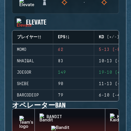
ELEVATE
プレイヤー
EPS
KD (+/-)
MOMO
62
5-13 (-8)
NHAIQAL
83
10-13 (-3)
JOEGOR
149
19-10 (+9)
SHIBE
90
11-13 (-2)
BARCODEOP
79
6-10 (-4)
オペレーターBAN
BANDIT
KAID