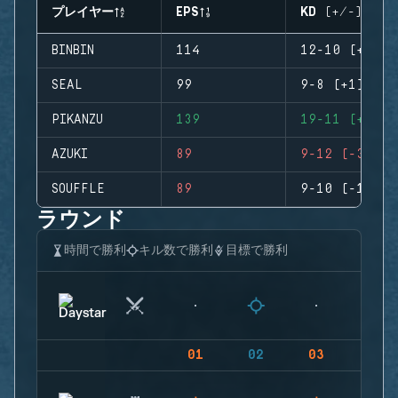
プレイヤー
EPS
KD (+/-)
BINBIN
114
12-10 (+2)
SEAL
99
9-8 (+1)
PIKANZU
139
19-11 (+8)
AZUKI
89
9-12 (-3)
SOUFFLE
89
9-10 (-1)
ラウンド
時間で勝利
キル数で勝利
目標で勝利
01
02
03
04