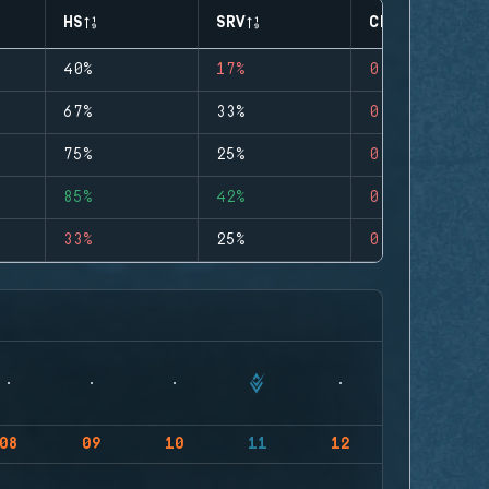
HS
SRV
CLUTCHES
40%
17%
0
67%
33%
0
75%
25%
0
85%
42%
0
33%
25%
0
08
09
10
11
12