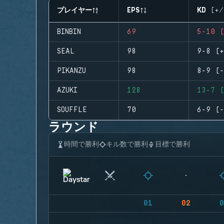
プレイヤー
EPS
KD (+/
BINBIN
69
5-10 (
SEAL
98
9-8 (+
PIKANZU
98
8-9 (-
AZUKI
128
13-7 (
SOUFFLE
70
6-9 (-
ラウンド
時間で勝利
キル数で勝利
目標で勝利
01
02
0