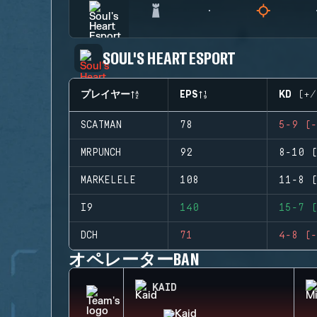
SOUL'S HEART ESPORT
プレイヤー
EPS
KD (+/
SCATMAN
78
5-9 (-
MRPUNCH
92
8-10 (
MARKELELE
108
11-8 (
I9
140
15-7 (
DCH
71
4-8 (-
オペレーターBAN
KAID