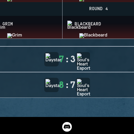
ROUND 4
GRIM
BLACKBEARD
7
:
3
8
:
7