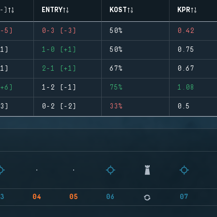
-)
ENTRY
KOST
KPR
-5)
0-3 (-3)
50%
0.42
1)
1-0 (+1)
50%
0.75
1)
2-1 (+1)
67%
0.67
+6)
1-2 (-1)
75%
1.08
3)
0-2 (-2)
33%
0.5
3
04
05
06
07