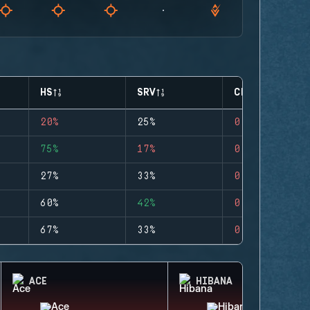
HS
SRV
CLUTCHES
20%
25%
0
75%
17%
0
27%
33%
0
60%
42%
0
67%
33%
0
ACE
HIBANA