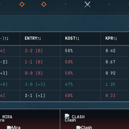
-)
ENTRY
KOST
KPR
4)
2-2 (0)
58%
0.42
-2)
1-1 (0)
50%
0.67
+3)
0-0 (0)
50%
0.92
+8)
3-0 (+3)
67%
1.25
4)
2-1 (+1)
50%
0.33
MIRA
CLASH