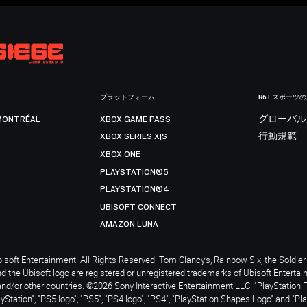
プラットフォーム
R6 Eスポーツ
MONTRÉAL
XBOX GAME PASS
グローバル
XBOX SERIES X|S
行動規範
XBOX ONE
PLAYSTATION®5
PLAYSTATION®4
UBISOFT CONNECT
AMAZON LUNA
soft Entertainment. All Rights Reserved. Tom Clancy’s, Rainbow Six, the Soldier 
nd the Ubisoft logo are registered or unregistered trademarks of Ubisoft Enterta
and/or other countries. ©2026 Sony Interactive Entertainment LLC. "PlayStation 
ayStation", "PS5 logo", "PS5", "PS4 logo", "PS4", "PlayStation Shapes Logo" and "Pl