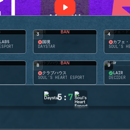
BAN
3
4
LABS
国境
カフェ・
ESPORT
DAYSTAR
SOUL'S H
BAN
8
9
クラブハウス
LAIR
SOUL'S HEART ESPORT
DECIDER
5
:
7