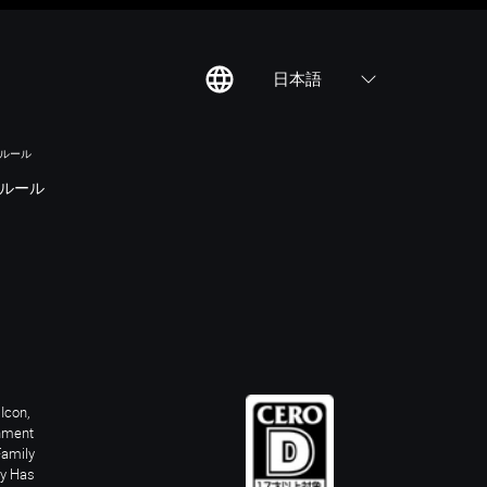
日本語
のルール
ルール
Icon,
inment
Family
ay Has