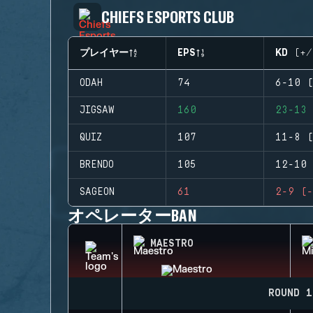
CHIEFS ESPORTS CLUB
プレイヤー
EPS
KD (+/
ODAH
74
6-10 (
JIGSAW
160
23-13 
QUIZ
107
11-8 (
BRENDO
105
12-10 
SAGEON
61
2-9 (-
オペレーターBAN
MAESTRO
ROUND 1