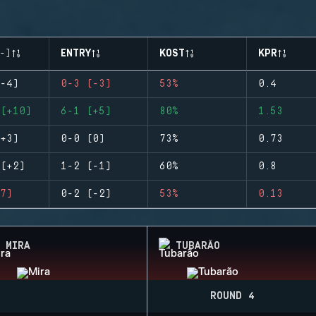
-)
ENTRY
KOST
KPR
-4)
0-3 (-3)
53%
0.4
(+10)
6-1 (+5)
80%
1.53
+3)
0-0 (0)
73%
0.73
(+2)
1-2 (-1)
60%
0.8
7)
0-2 (-2)
53%
0.13
MIRA
TUBARÃO
ROUND 4