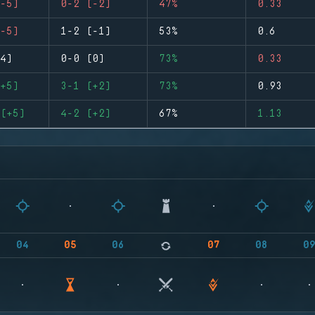
-5)
0-2 (-2)
47%
0.33
-5)
1-2 (-1)
53%
0.6
4)
0-0 (0)
73%
0.33
+5)
3-1 (+2)
73%
0.93
(+5)
4-2 (+2)
67%
1.13
04
05
06
07
08
0