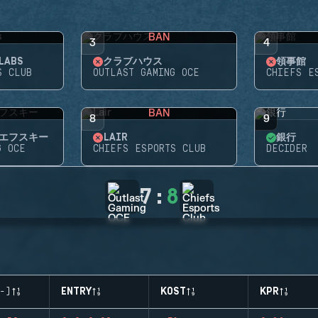
BAN
3
4
LABS
クラブハウス
領事館
S CLUB
OUTLAST GAMING OCE
CHIEFS E
BAN
8
9
エフスキー
LAIR
銀行
G OCE
CHIEFS ESPORTS CLUB
DECIDER
7
:
8
-)
ENTRY
KOST
KPR