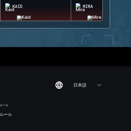
KAID
MIRA
日本語
のルール
ルール