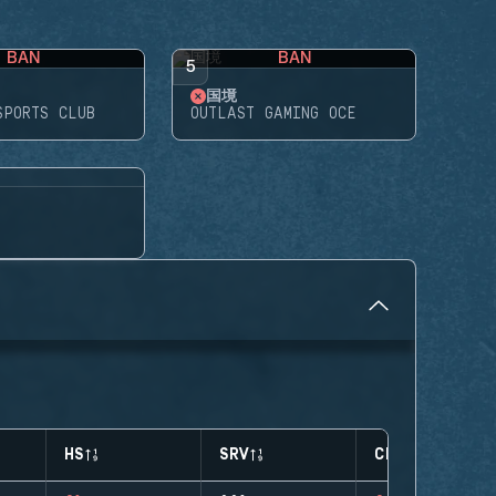
BAN
BAN
5
国境
SPORTS CLUB
OUTLAST GAMING OCE
HS
SRV
CLUTCHES