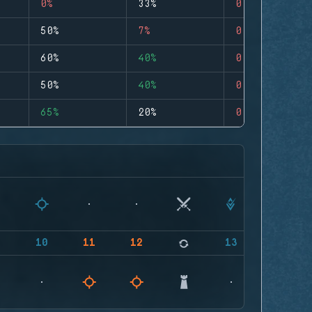
0%
33%
0
50%
7%
0
60%
40%
0
50%
40%
0
65%
20%
0
9
10
11
12
13