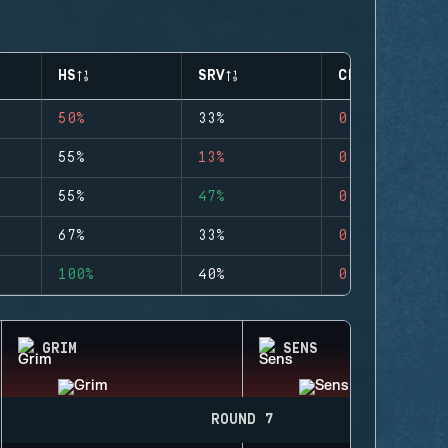
HS
SRV
CLUTCHES
50%
33%
0
55%
13%
0
55%
47%
0
67%
33%
0
100%
40%
0
GRIM
SENS
ROUND 7