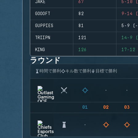
JAKE
67
5-10 (
GOOOFT
82
9-14 (
GUPPIES
81
5-9 (-
TRIIPN
121
14-9 (
KING
126
17-12 
ラウンド
時間で勝利
キル数で勝利
目標で勝利
01
02
03