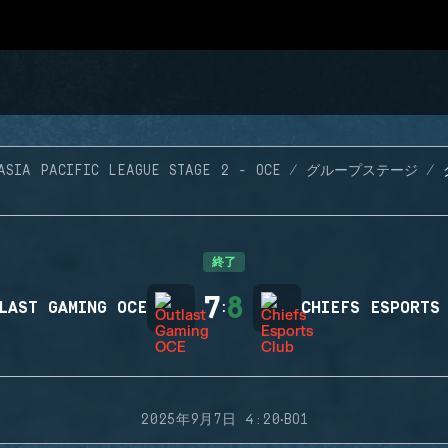
ASIA PACIFIC LEAGUE STAGE 2 - OCE
グループステージ
終了
7
8
LAST GAMING OCE
:
CHIEFS ESPORTS
·
2025年9月7日 4:20
BO1