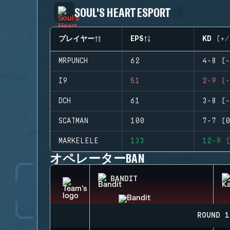
SOUL'S HEART ESPORT
プレイヤー
EPS
KD (+/
MRPUNCH
62
4-8 (-
I9
51
2-9 (-
DCH
61
3-8 (-
SCATMAN
100
7-7 (0
MARKELELE
133
12-9 (
オペレーターBAN
BANDIT
ROUND 1