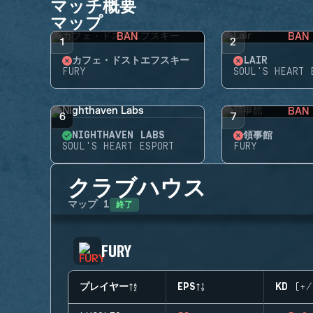
マッチ概要
マップ
BAN
BAN
1
2
カフェ・ドストエフスキー
LAIR
FURY
SOUL'S HEART 
BAN
6
7
NIGHTHAVEN LABS
領事館
SOUL'S HEART ESPORT
FURY
クラブハウス
終了
マップ
1
FURY
プレイヤー
EPS
KD (+/