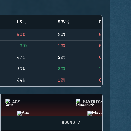
HS
SRV
CLUTCHES
50%
20%
0
100%
10%
0
67%
20%
0
83%
30%
1
64%
10%
0
ACE
MAVERICK
ROUND 7