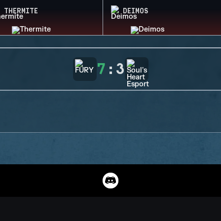
THERMITE
DEIMOS
7
:
3