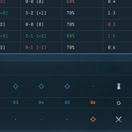
3)
0-0 (0)
50%
0.4
+8)
3-2 (+1)
70%
1.3
2)
0-0 (0)
70%
0.3
+8)
3-1 (+2)
80%
1.5
2)
0-1 (-1)
70%
0.6
03
04
05
06