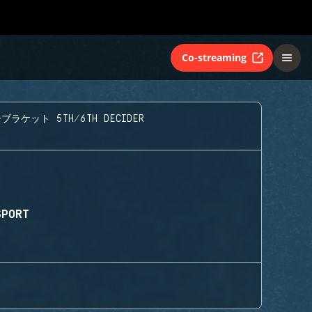
Co-streaming
ラケット 5TH/6TH DECIDER
SPORT