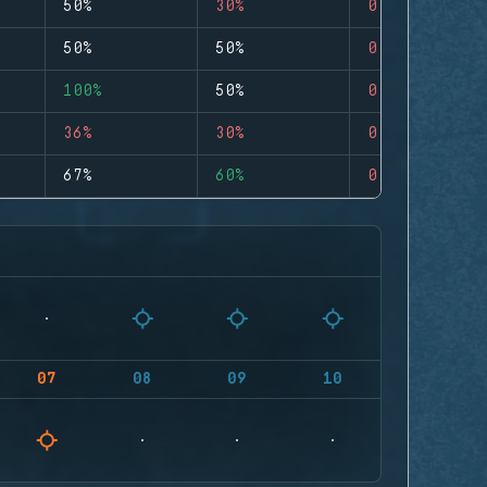
50%
30%
0
50%
50%
0
100%
50%
0
36%
30%
0
67%
60%
0
07
08
09
10