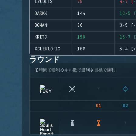
LYCOLIS
75
4-7 (-
DARKK
144
13-5 (
BGMAN
80
3-5 (-
KRITJ
158
15-7 (
XCLERLOTIC
100
6-4 (+
ラウンド
時間で勝利
キル数で勝利
目標で勝利
01
02