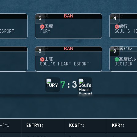
BAN
3
4
国境
銀行
ESPORT
FURY
SOUL'S H
BAN
8
9
山荘
高層ビル
SOUL'S HEART ESPORT
DECIDER
7
:
3
-)
ENTRY
KOST
KPR