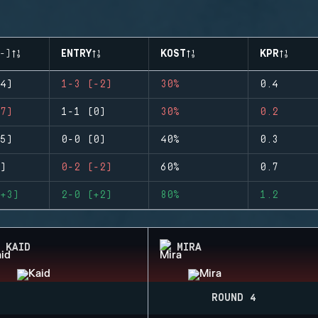
-)
ENTRY
KOST
KPR
4)
1-3 (-2)
30%
0.4
7)
1-1 (0)
30%
0.2
5)
0-0 (0)
40%
0.3
)
0-2 (-2)
60%
0.7
+3)
2-0 (+2)
80%
1.2
KAID
MIRA
ROUND 4