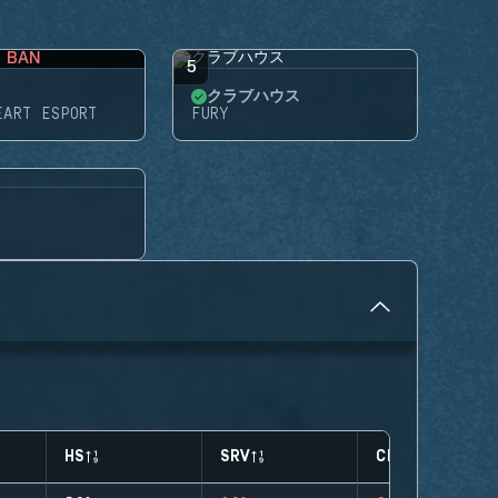
BAN
5
クラブハウス
EART ESPORT
FURY
HS
SRV
CLUTCHES