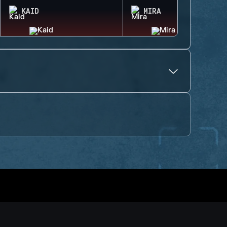
KAID
MIRA