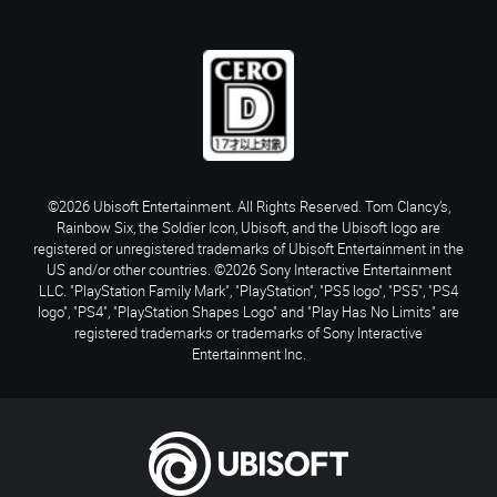
©2026 Ubisoft Entertainment. All Rights Reserved. Tom Clancy’s,
Rainbow Six, the Soldier Icon, Ubisoft, and the Ubisoft logo are
registered or unregistered trademarks of Ubisoft Entertainment in the
US and/or other countries. ©2026 Sony Interactive Entertainment
LLC. "PlayStation Family Mark", "PlayStation", "PS5 logo", "PS5", "PS4
logo", "PS4", "PlayStation Shapes Logo" and "Play Has No Limits" are
registered trademarks or trademarks of Sony Interactive
Entertainment Inc.