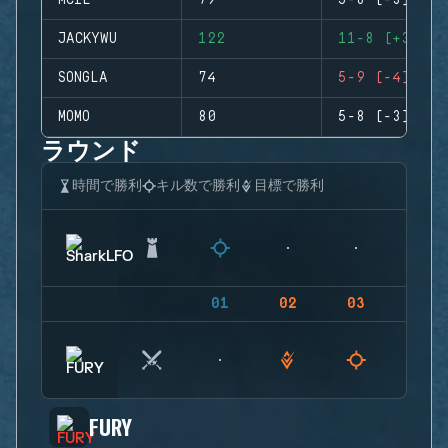
MCIE
79
5-8 (-3)
JACKYWU
122
11-8 (+3)
SONGLA
74
5-9 (-4)
MOMO
80
5-8 (-3)
ラウンド
時間で勝利
キル数で勝利
目標で勝利
01
02
03
04
FURY