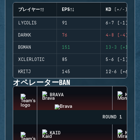
プレイヤー
EPS
KD (+/-)
LYCOLIS
91
6-7 (-1)
DARKK
76
4-8 (-4)
BGMAN
151
13-3 (+10)
XCLERLOTIC
85
5-6 (-1)
KRITJ
145
12-6 (+6)
オペレーターBAN
BRAVA
MONTA
ROUND 1
KAID
MIRA