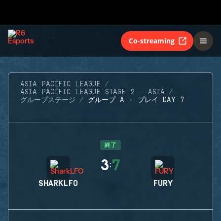
Co-streaming
ASIA PACIFIC LEAGUE
ASIA PACIFIC LEAGUE STAGE 2 - ASIA
グループステージ
グループ A - プレイ DAY 7
終了
3
7
:
SHARKLFO
FURY