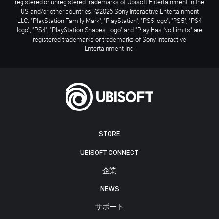
registered or unregistered trademarks of Ubisoft Entertainment in the
US and/or other countries. ©2026 Sony Interactive Entertainment
LLC. "PlayStation Family Mark", "PlayStation", "PS5 logo", "PS5", "PS4
logo", "PS4", "PlayStation Shapes Logo" and "Play Has No Limits" are
registered trademarks or trademarks of Sony Interactive
Entertainment Inc.
STORE
UBISOFT CONNECT
企業
NEWS
サポート