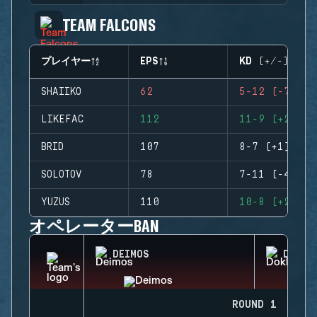
TEAM FALCONS
プレイヤー
EPS
KD (+/-)
SHAIIKO
62
5-12 (-7)
LIKEFAC
112
11-9 (+2)
BRID
107
8-7 (+1)
SOLOTOV
78
7-11 (-4)
YUZUS
110
10-8 (+2)
オペレーターBAN
DEIMOS
DOKKA
ROUND 1