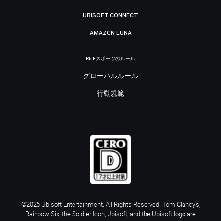
UBISOFT CONNECT
AMAZON LUNA
R6 Eスポーツのルール
グローバルルール
行動規範
©2026 Ubisoft Entertainment. All Rights Reserved. Tom Clancy’s,
Rainbow Six, the Soldier Icon, Ubisoft, and the Ubisoft logo are