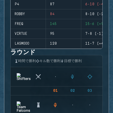
P4
87
6-10 (-4)
ROBBY
84
8-10 (-2)
FREQ
145
15-6 (+9)
VIRTUE
95
7-8 (-1)
LASMOOO
120
11-7 (+4)
ラウンド
時間で勝利
キル数で勝利
目標で勝利
01
02
03
04