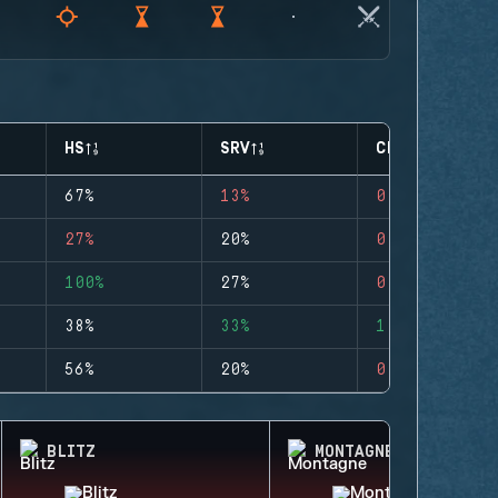
HS
SRV
CLUTCHES
67%
13%
0
27%
20%
0
100%
27%
0
38%
33%
1
56%
20%
0
BLITZ
MONTAGNE