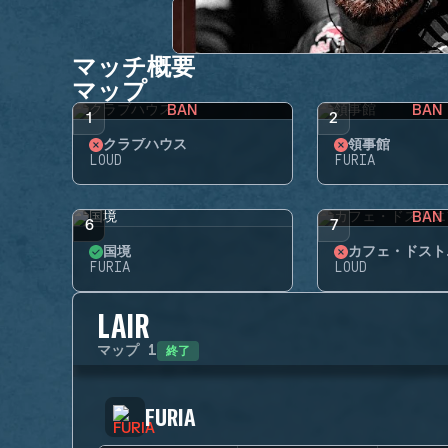
マッチ概要
マップ
BAN
BAN
1
2
クラブハウス
領事館
LOUD
FURIA
BAN
6
7
国境
カフェ・ドスト
FURIA
LOUD
LAIR
終了
マップ
1
FURIA