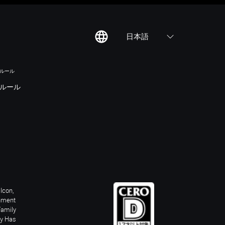
日本語
のルール
ルール
Icon,
inment
Family
ay Has