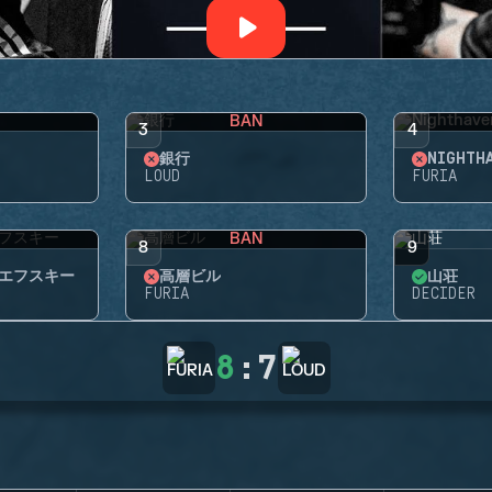
BAN
3
4
銀行
NIGHTH
LOUD
FURIA
BAN
8
9
エフスキー
高層ビル
山荘
FURIA
DECIDER
8
:
7