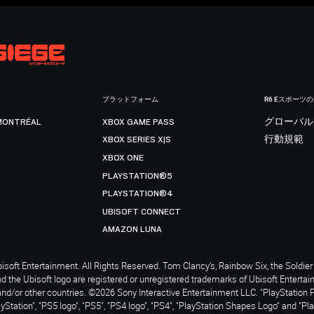
プラットフォーム
R6 Eスポーツ
MONTRÉAL
XBOX GAME PASS
グローバル
XBOX SERIES X|S
行動規範
XBOX ONE
PLAYSTATION®5
PLAYSTATION®4
UBISOFT CONNECT
AMAZON LUNA
soft Entertainment. All Rights Reserved. Tom Clancy’s, Rainbow Six, the Soldier 
nd the Ubisoft logo are registered or unregistered trademarks of Ubisoft Enterta
and/or other countries. ©2026 Sony Interactive Entertainment LLC. "PlayStation 
ayStation", "PS5 logo", "PS5", "PS4 logo", "PS4", "PlayStation Shapes Logo" and "Pl