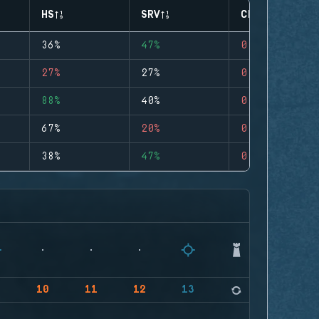
HS
SRV
CLUTCHES
36%
47%
0
27%
27%
0
88%
40%
0
67%
20%
0
38%
47%
0
9
10
11
12
13
14