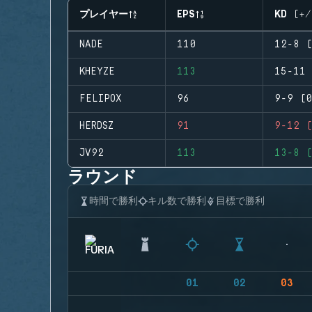
プレイヤー
EPS
KD (+/
NADE
110
12-8 (
KHEYZE
113
15-11 
FELIPOX
96
9-9 (0
HERDSZ
91
9-12 (
JV92
113
13-8 (
ラウンド
時間で勝利
キル数で勝利
目標で勝利
01
02
03