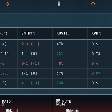
-)
ENTRY
KOST
KPR
-4)
2-3 (-1)
47%
0.6
(-1)
1-1 (0)
73%
0.73
-5)
0-1 (-1)
40%
0.4
(+3)
1-1 (0)
67%
0.87
-3)
4-1 (+3)
73%
0.6
KAID
MUTE