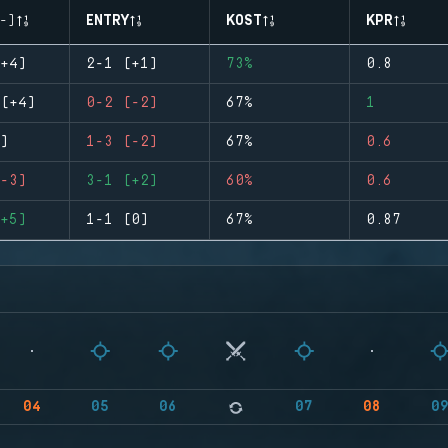
-)
ENTRY
KOST
KPR
+4)
2-1 (+1)
73%
0.8
(+4)
0-2 (-2)
67%
1
)
1-3 (-2)
67%
0.6
-3)
3-1 (+2)
60%
0.6
+5)
1-1 (0)
67%
0.87
04
05
06
07
08
0