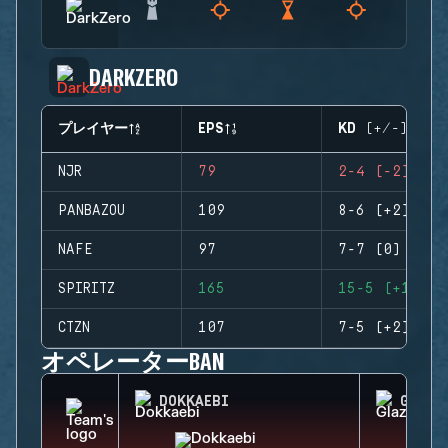
DARKZERO
プレイヤー
EPS
KD (+/-)
NJR
79
2-4 (-2)
PANBAZOU
109
8-6 (+2)
NAFE
97
7-7 (0)
SPIRITZ
165
15-5 (+10)
CTZN
107
7-5 (+2)
オペレーターBAN
DOKKAEBI
GLAZ