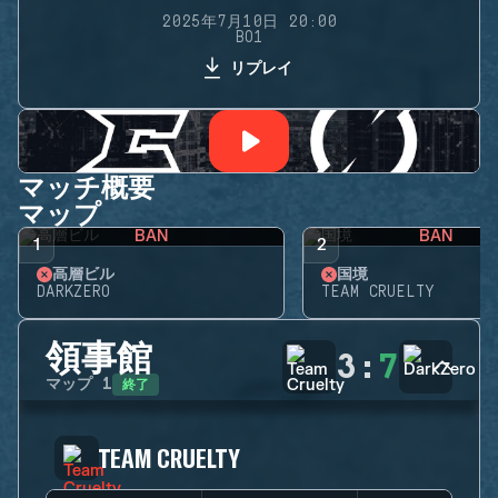
2025年7月10日 20:00
BO1
リプレイ
マッチ概要
マップ
BAN
BAN
1
2
高層ビル
国境
DARKZERO
TEAM CRUELTY
領事館
3
:
7
終了
マップ
1
TEAM CRUELTY