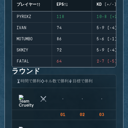
プレイヤー
EPS
KD (+/-)
PYROXZ
118
10-8 (+2)
IVAN
74
5-9 (-4)
MOTUMBO
86
5-6 (-1)
SKMZY
72
5-9 (-4)
FATAL
64
2-7 (-5)
ラウンド
時間で勝利
キル数で勝利
目標で勝利
01
02
03
04