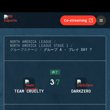
Co-streaming
NORTH AMERICA LEAGUE
NORTH AMERICA LEAGUE STAGE 1
グループステージ
グループ A - プレイ DAY 7
終了
3
7
:
TEAM CRUELTY
DARKZERO