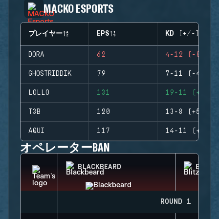
MACKO ESPORTS
プレイヤー
EPS
KD (+/-)
DORA
62
4-12 (-8)
GHOSTRIDDIK
79
7-11 (-4)
LOLLO
131
19-11 (+8)
T3B
120
13-8 (+5)
AQUI
117
14-11 (+3)
オペレーターBAN
BLACKBEARD
BLITZ
ROUND 1