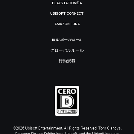
PLAYSTATION®4
UBISOFT CONNECT
AMAZON LUNA
R6 Eスポーツのルール
グローバルルール
行動規範
©2026 Ubisoft Entertainment. All Rights Reserved. Tom Clancy’s,
Rainbow Six, the Soldier Icon, Ubisoft, and the Ubisoft logo are