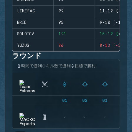
LIKEFAC
99
11-12 (-1)
BRID
95
9-10 (-1)
SOLOTOV
121
15-12 (+3)
YUZUS
86
8-13 (-5)
ラウンド
時間で勝利
キル数で勝利
目標で勝利
01
02
03
04