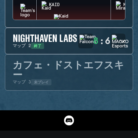
KAID
MIRA
NIGHTHAVEN LABS
8
:
6
終了
マップ
2
カフェ・ドストエフスキ
ー
未プレイ
マップ
3