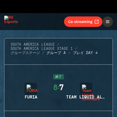
Co-streaming
SOUTH AMERICA LEAGUE
SOUTH AMERICA LEAGUE STAGE 1
グループステージ
グループ A - プレイ DAY 4
終了
8
7
:
FURIA
TEAM LIQUID ALIENWARE