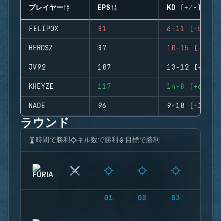
プレイヤー
EPS
KD (+/-)
FELIPOX
81
6-11 (-5)
HERDSZ
87
10-15 (-5)
JV92
107
13-12 (+1)
KHEYZE
117
14-8 (+6)
NADE
96
9-10 (-1)
ラウンド
時間で勝利
キル数で勝利
目標で勝利
01
02
03
04