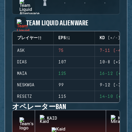
TEAM LIQUID ALIENWARE
プレイヤー
EPS
KD (+/-)
ASK
75
7-11 (-4)
DIAS
107
10-8 (+2)
MAIA
125
16-12 (+4)
NESKWGA
99
9-12 (-3)
RESETZ
115
14-10 (+4)
オペレーターBAN
KAID
MIRA