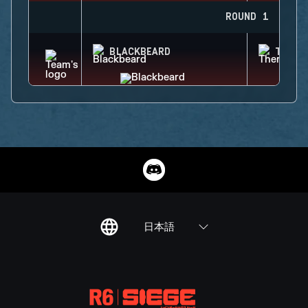
ROUND 1
BLACKBEARD
THERM
日本語