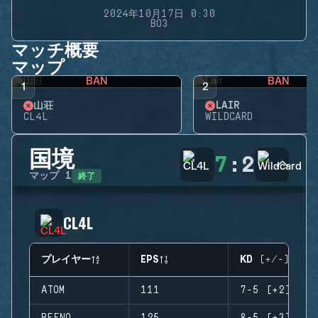
2024年10月17日 0:30
BO3
マッチ概要
マップ
BAN
BAN
1
2
山荘
LAIR
CL4L
WILDCARD
国境
7
:
2
終了
マップ
1
CL4L
プレイヤー
EPS
KD (+/-)
ATOM
111
7-5 (+2)