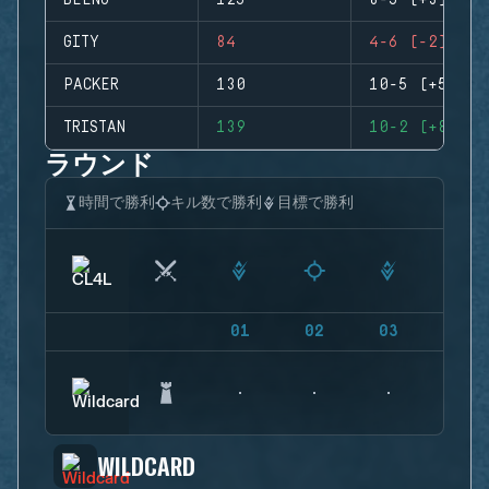
BEENO
125
8-5 (+3)
GITY
84
4-6 (-2)
PACKER
130
10-5 (+5)
TRISTAN
139
10-2 (+8)
ラウンド
時間で勝利
キル数で勝利
目標で勝利
01
02
03
04
WILDCARD