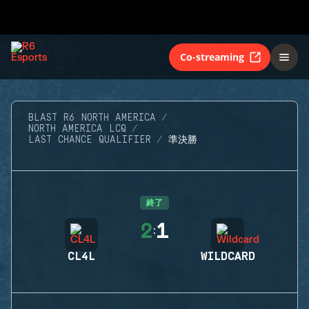
Co-streaming
BLAST R6 NORTH AMERICA
NORTH AMERICA LCQ
LAST CHANCE QUALIFIER
準決勝
終了
2
1
:
CL4L
WILDCARD