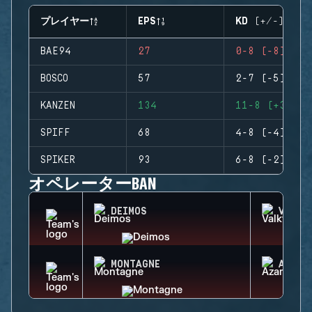
プレイヤー
EPS
KD (+/-)
BAE94
27
0-8 (-8)
BOSCO
57
2-7 (-5)
KANZEN
134
11-8 (+3)
SPIFF
68
4-8 (-4)
SPIKER
93
6-8 (-2)
オペレーターBAN
DEIMOS
VALKY
MONTAGNE
AZAMI