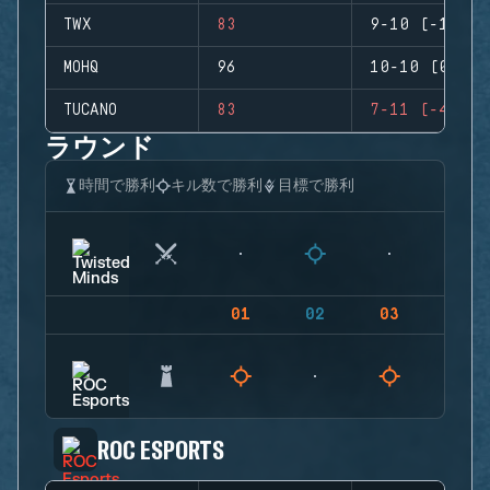
TWX
83
9-10 (-1)
MOHQ
96
10-10 (0)
TUCANO
83
7-11 (-4)
ラウンド
時間で勝利
キル数で勝利
目標で勝利
01
02
03
04
ROC ESPORTS