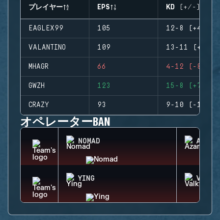
プレイヤー
EPS
KD (+/-)
EAGLEX99
105
12-8 (+4)
VALANTINO
109
13-11 (+2)
MHAGR
66
4-12 (-8)
GWZH
123
15-8 (+7)
CRAZY
93
9-10 (-1)
オペレーターBAN
NOMAD
AZAMI
YING
VALKY