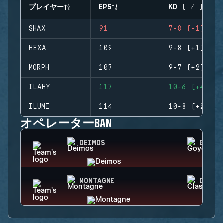
プレイヤー
EPS
KD (+/-)
SHAX
91
7-8 (-1)
HEXA
109
9-8 (+1)
MORPH
107
9-7 (+2)
ILAHY
117
10-6 (+4)
ILUMI
114
10-8 (+2)
オペレーターBAN
DEIMOS
GOYO
MONTAGNE
CLASH