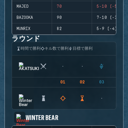
MAJED
70
5-10 (-5)
BAZOOKA
90
7-10 (-3)
MUNRIX
82
5-9 (-4)
ラウンド
時間で勝利
キル数で勝利
目標で勝利
01
02
03
04
WINTER BEAR