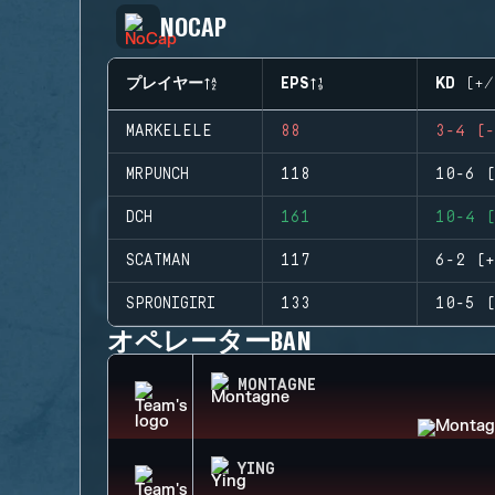
NOCAP
プレイヤー
EPS
KD (+/
MARKELELE
88
3-4 (-
MRPUNCH
118
10-6 (
DCH
161
10-4 (
SCATMAN
117
6-2 (+
SPRONIGIRI
133
10-5 (
オペレーターBAN
MONTAGNE
YING