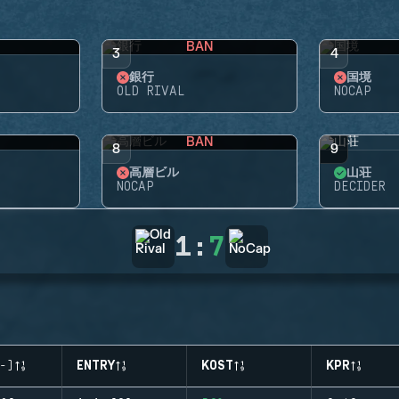
BAN
3
4
銀行
国境
OLD RIVAL
NOCAP
BAN
8
9
高層ビル
山荘
NOCAP
DECIDER
1
:
7
-)
ENTRY
KOST
KPR