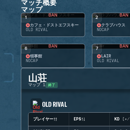
マッチ概要
マップ
BAN
BAN
1
2
カフェ・ドストエフスキー
クラブハウス
OLD RIVAL
NOCAP
BAN
BAN
6
7
領事館
LAIR
NOCAP
OLD RIVAL
山荘
終了
マップ
1
OLD RIVAL
プレイヤー
EPS
KD (+/