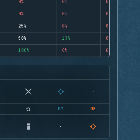
0%
0%
0
0%
0%
0
25%
0%
0
50%
13%
0
100%
0%
0
07
08