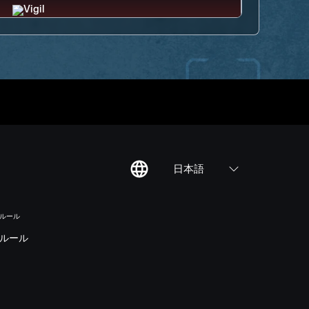
日本語
のルール
ルール