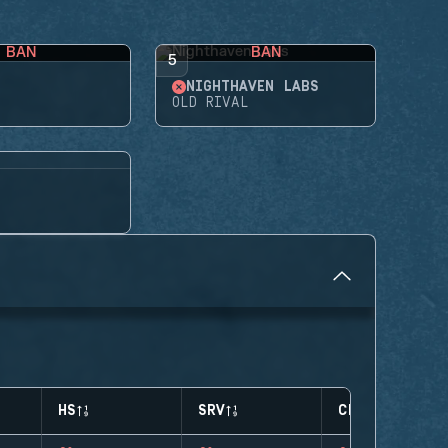
BAN
BAN
5
NIGHTHAVEN LABS
OLD RIVAL
HS
SRV
CLUTCHES