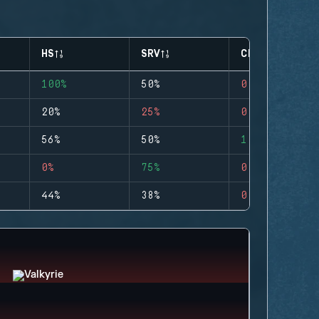
HS
SRV
CLUTCHES
100%
50%
0
20%
25%
0
56%
50%
1
0%
75%
0
44%
38%
0