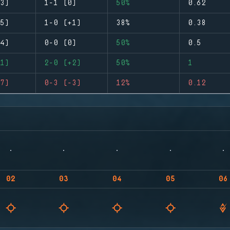
3)
1-1 (0)
50%
0.62
5)
1-0 (+1)
38%
0.38
4)
0-0 (0)
50%
0.5
1)
2-0 (+2)
50%
1
7)
0-3 (-3)
12%
0.12
02
03
04
05
06