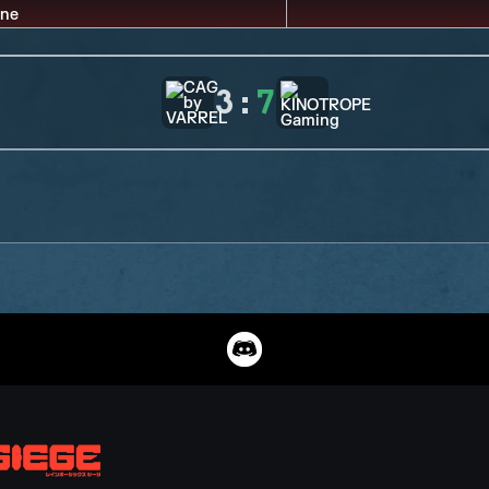
3
:
7