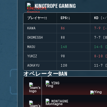
KINOTROPE GAMING
プレイヤー
EPS
KD (+/
KAWA
86
7-9 (-
OKOMESSH
88
7-7 (0
MAOU
148
14-5 (
YUKIZ
98
8-10 (
AOKAYU
120
11-7 (
オペレーターBAN
YING
MONTAGNE