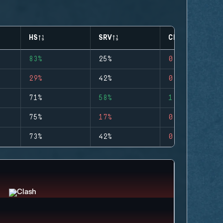
HS
SRV
CLUTCHES
83%
25%
0
29%
42%
0
71%
58%
1
75%
17%
0
73%
42%
0