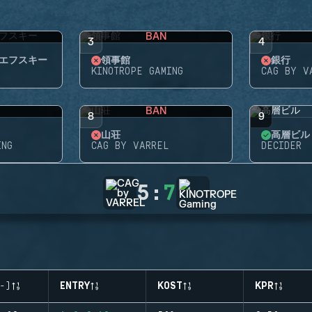
BAN
3
4
エフスキー
領事館
銀行
KINOTROPE GAMING
CAG BY V
BAN
8
9
山荘
高層ビル
ING
CAG BY VARREL
DECIDER
5
:
7
-)
ENTRY
KOST
KPR