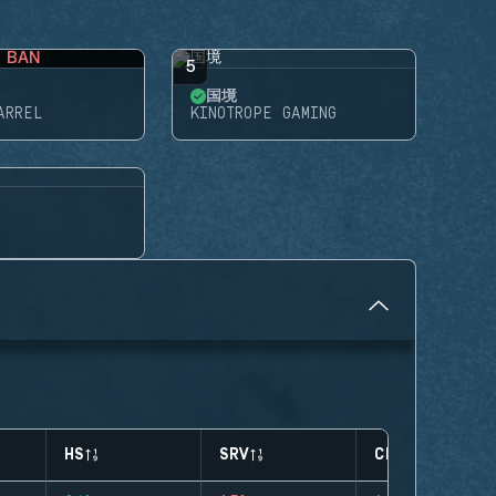
BAN
5
国境
ARREL
KINOTROPE GAMING
HS
SRV
CLUTCHES