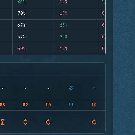
86%
17%
1
70%
17%
0
67%
25%
0
67%
25%
0
40%
17%
0
08
09
10
11
12