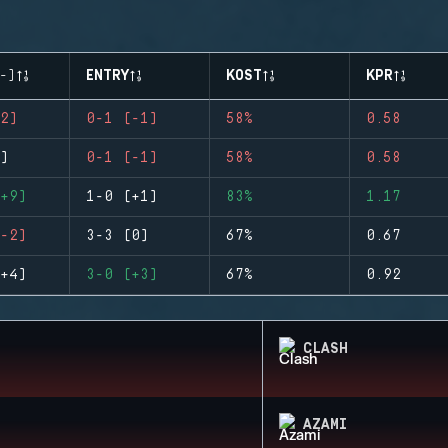
-)
ENTRY
KOST
KPR
2)
0-1 (-1)
58%
0.58
)
0-1 (-1)
58%
0.58
+9)
1-0 (+1)
83%
1.17
-2)
3-3 (0)
67%
0.67
+4)
3-0 (+3)
67%
0.92
CLASH
AZAMI