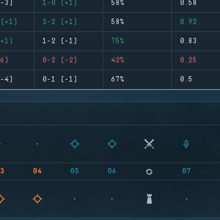
-3)
1-0 (+1)
58%
0.58
(+1)
3-2 (+1)
58%
0.92
+1)
1-2 (-1)
75%
0.83
6)
0-2 (-2)
42%
0.25
-4)
0-1 (-1)
67%
0.5
3
04
05
06
07