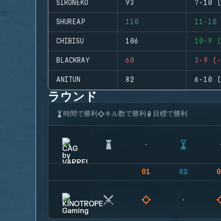
SIRONEKO
93
7-10 (
SHUREAP
110
11-10 
CHIBISU
106
10-9 (
BLACKRAY
60
3-9 (-
ANITUN
82
6-10 (
ラウンド
時間で勝利
キル数で勝利
目標で勝利
01
02
0