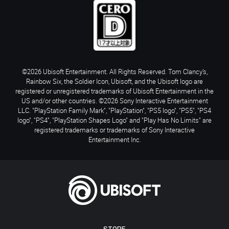
©2026 Ubisoft Entertainment. All Rights Reserved. Tom Clancy’s,
Rainbow Six, the Soldier Icon, Ubisoft, and the Ubisoft logo are
registered or unregistered trademarks of Ubisoft Entertainment in the
US and/or other countries. ©2026 Sony Interactive Entertainment
LLC. "PlayStation Family Mark", "PlayStation", "PS5 logo", "PS5", "PS4
logo", "PS4", "PlayStation Shapes Logo" and "Play Has No Limits" are
registered trademarks or trademarks of Sony Interactive
Entertainment Inc.