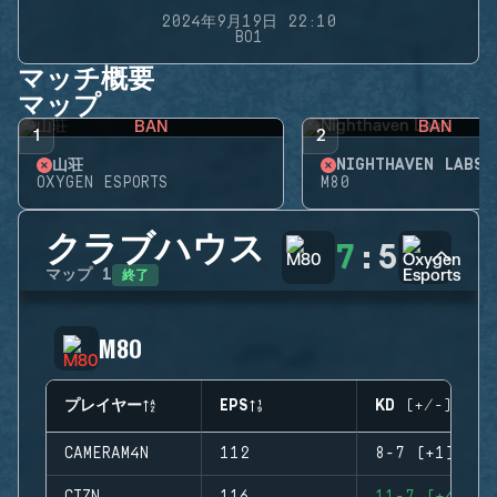
2024年9月19日 22:10
BO1
マッチ概要
マップ
BAN
BAN
1
2
山荘
NIGHTHAVEN LABS
OXYGEN ESPORTS
M80
クラブハウス
7
:
5
終了
マップ
1
M80
プレイヤー
EPS
KD (+/-)
CAMERAM4N
112
8-7 (+1)