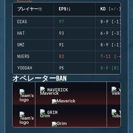
プレイヤー
EPS
KD (+/-)
DIAS
97
8-9 (-1)
HAT
93
6-9 (-3)
GMZ
91
8-9 (-1)
NUERS
82
7-11 (-4)
YOGGAH
95
8-8 (0)
オペレーターBAN
MAVERICK
VALKY
GRIM
TUBAR