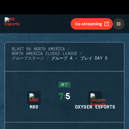
Co-streaming
BLAST R6 NORTH AMERICA
NORTH AMERICA CLOSED LEAGUE
グループステージ
グループ A - プレイ DAY 5
終了
7
5
:
M80
OXYGEN ESPORTS