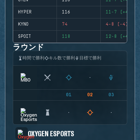
CTZN
116
11-7 (+4)
HYPER
116
11-7 (+4)
KYNO
74
4-8 (-4)
SPOIT
118
12-8 (+4)
ラウンド
時間で勝利
キル数で勝利
目標で勝利
01
02
03
04
OXYGEN ESPORTS